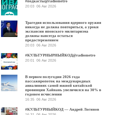
#подкасты@radiometro
20:03
06 Авг 2026
Трагедия использования ядерного оружия
никогда не должна повториться, а уроки
экспансии японского милитаризма
должны навсегда остаться
предостережением
20:03
06 Авг 2026
#КУЛЬТУРНЫРНЫЙКОД@radiometro
20:01
06 Авг 2026
В первом полугодии 2026 года
пассажиропоток на международных
авиалиниях самой южной китайской
провинции Хайнань увеличился на 30% в
годовом исчислении
16:35
06 Авг 2026
#КУЛЬТУРНЫЙКОД — Андрей Логинов
16:31
06 Авг 2026