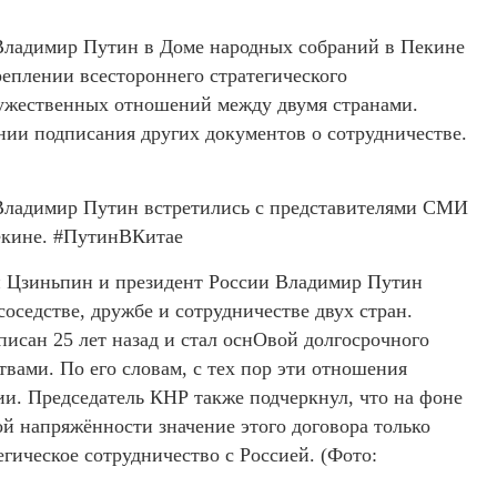
Владимир Путин в Доме народных собраний в Пекине
еплении всестороннего стратегического
ружественных отношений между двумя странами.
нии подписания других документов о сотрудничестве.
Владимир Путин встретились с представителями СМИ
екине. #ПутинВКитае
и Цзиньпин и президент России Владимир Путин
оседстве, дружбе и сотрудничестве двух стран.
исан 25 лет назад и стал оснОвой долгосрочного
твами. По его словам, с тех пор эти отношения
ии. Председатель КНР также подчеркнул, что на фоне
й напряжённости значение этого договора только
егическое сотрудничество с Россией. (Фото: