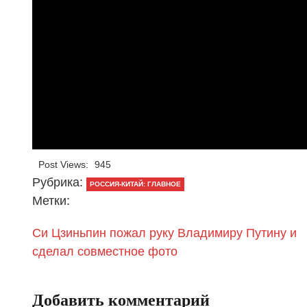
Post Views:
945
Рубрика:
РОССИЯ-КИТАЙ: ГЛАВНОЕ
Метки:
Си Цзиньпин пожал руку Владимиру Путину и
сделал совместное фото
Добавить комментарий