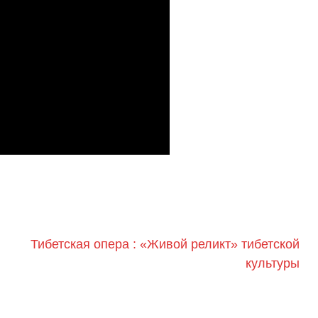
Тибетская опера : «Живой реликт» тибетской
культуры