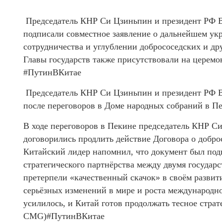
Председатель КНР Си Цзиньпин и президент РФ 
подписали совместное заявление о дальнейшем укр
сотрудничества и углублении добрососедских и д
Главы государств также присутствовали на церемо
#ПутинВКитае
Председатель КНР Си Цзиньпин и президент РФ 
после переговоров в Доме народных собраний в П
В ходе переговоров в Пекине председатель КНР С
договорились продлить действие Договора о доброс
Китайский лидер напомнил, что документ был подп
стратегического партнёрства между двумя государс
претерпели «качественный скачок» в своём развит
серьёзных изменений в мире и роста международно
усилилось, и Китай готов продолжать тесное страт
CMG)#ПутинВКитае