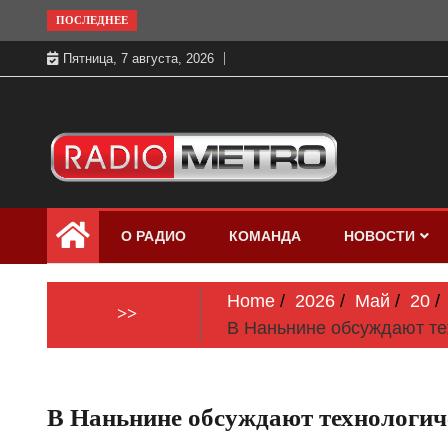
Skip
ПОСЛЕДНЕЕ
to
Пятница, 7 августа, 2026
content
Слушать онлайн и на 102.4 FM
Радио МЕТРО
бесплатно в хорошем качестве Санкт-
О РАДИО
КОМАНДА
НОВОСТИ
Петербург и Россия
Home
2026
Май
20
>>
В Наньнине обсуждают те
В Наньнине обсуждают технологиче