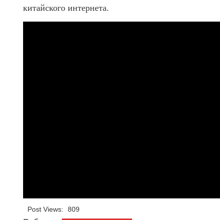
китайского интернета.
Post Views:
809