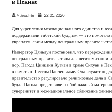
в Пекине
22.05.2026
Metroadmin
Для укрепления межнационального единства и вз
поддерживали тибетский буддизм — это помогало
укреплять связи между центральным правительств
Император Цяньлун постановил, что перерождени
центральным правительством для легитимизации их
пор. Пагода Цинцзин Хуачэн в храме Сихуан в Пек
в память о Шестом Панчен-ламе. Она служит подл
правительство регулировало религиозные дела в 
будд.. Пагода представляет собой важный матери
суверенитет и межнациональное сближение ханьце