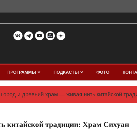
ПРОГРАММЫ
ПОДКАСТЫ
ФОТО
КОНТ
Город и древний храм — живая нить китайской трад
ть китайской традиции: Храм Сихуан