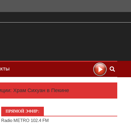
АКТЫ
иции: Храм Сихуан в Пекине
ПРЯМОЙ ЭФИР:
Radio METRO 102.4 FM