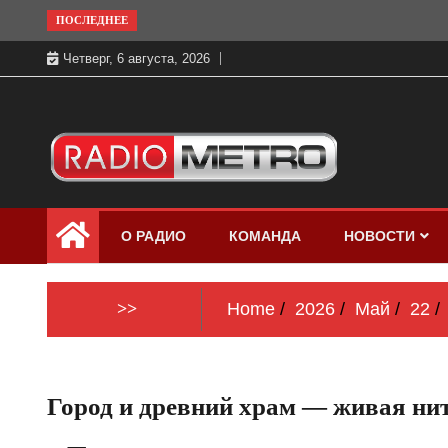
Skip
ПОСЛЕДНЕЕ
to
Четверг, 6 августа, 2026
content
Слушать онлайн и на 102.4 FM
Радио МЕТРО
бесплатно в хорошем качестве Санкт-
О РАДИО
КОМАНДА
НОВОСТИ
Петербург и Россия
>>
Home
2026
Май
22
Город и древний храм — живая ни