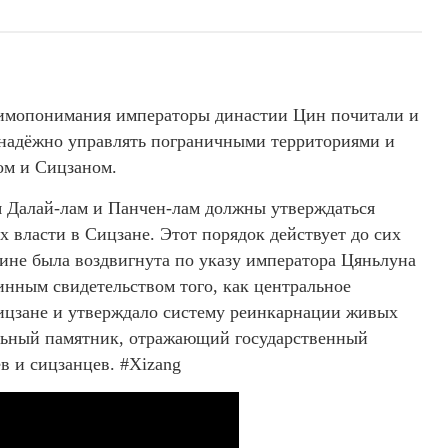
аимопонимания императоры династии Цин почитали и
 надёжно управлять пограничными территориями и
ом и Сицзаном.
я Далай-лам и Панчен-лам должны утверждаться
 власти в Сицзане. Этот порядок действует до сих
ине была воздвигнута по указу императора Цяньлуна
инным свидетельством того, как центральное
Сицзане и утверждало систему реинкарнации живых
альный памятник, отражающий государственный
в и сицзанцев. #Xizang