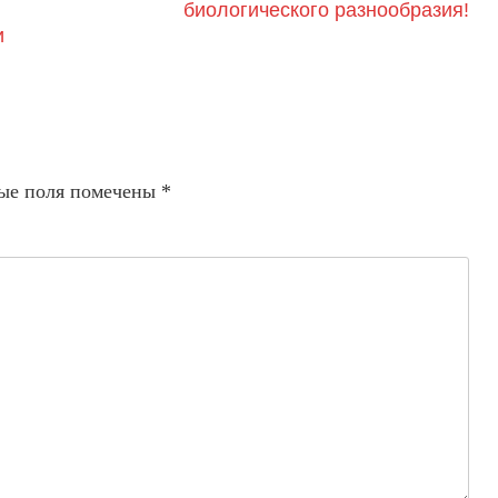
биологического разнообразия!
и
ые поля помечены
*