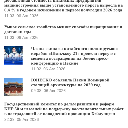
Добавленная стоимость китайских предприятий
машиностроения выше установленного порога выросла на
6,4 % в годовом исчислении в первом полугодии 2026 года
11:03
06 Авг 2026
Умное сельское хозяйство меняет способы выращивания и
доставки еды
11:03
06 Авг 2026
Члены экипажа китайского пилотируемого
корабля «Шэньчжоу-21» провели первую с
момента возвращения на Землю пресс-
конференцию в Пекине
11:02
06 Авг 2026
ЮНЕСКО объявила Пекин Всемирной
столицей архитектуры на 2029 год
09:38
06 Авг 2026
Государственный комитет по делам развития и реформ
КНР 50 млн юаней на поддержку восстановительных работ
в пострадавшей от наводнений провинции Хэйлунцзян
22:39
05 Авг 2026