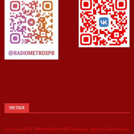
МЕТКИ
#80летВеликойПобеды
#20съездКПК
#ВизитСиВРоссию