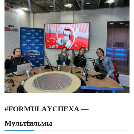
#FORMULAУСПЕХА —
Мультfильмы