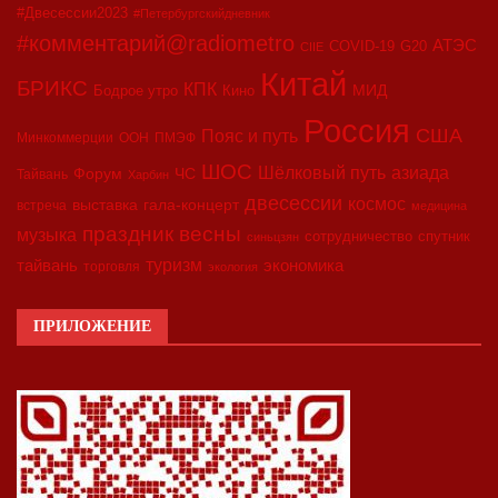
#Двесессии2023
#Петербургскийдневник
#комментарий@radiometro
АТЭС
COVID-19
G20
CIIE
Китай
БРИКС
КПК
МИД
Бодрое утро
Кино
Россия
США
Пояс и путь
Минкоммерции
ООН
ПМЭФ
ШОС
азиада
Шёлковый путь
Форум
ЧС
Тайвань
Харбин
двесессии
космос
выставка
гала-концерт
встреча
медицина
праздник весны
музыка
сотрудничество
спутник
синьцзян
туризм
экономика
тайвань
торговля
экология
ПРИЛОЖЕНИЕ