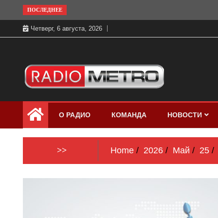
Skip
ПОСЛЕДНЕЕ
to
Четверг, 6 августа, 2026
content
Слушать онлайн и на 102.4 FM
Радио МЕТРО
бесплатно в хорошем качестве Санкт-
О РАДИО
КОМАНДА
НОВОСТИ
Петербург и Россия
>>
Home
2026
Май
25