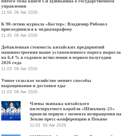
пятого тома книги Си Цзиньпина о государственном
управлении
11:56
06 Авг 2026
К 90-летию журнала «Костер»: Владимир Рябовол
присоединился к медиамарафону
11:45
06 Авг 2026
Добавленная стоимость китайских предприятий
машиностроения выше установленного порога выросла
на 6,4 % в годовом исчислении в первом полугодии
2026 года
11:03
06 Авг 2026
Умное сельское хозяйство меняет способы
выращивания и доставки еды
11:03
06 Авг 2026
Члены экипажа китайского
пилотируемого корабля «Шэньчжоу-21»
провели первую с момента возвращения на
Землю пресс-конференцию в Пекине
11:02
06 Авг 2026