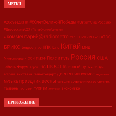
МЕТКИ
#80летВеликойПобеды
#20съездКПК
#ВизитСиВРоссию
#Двесессии2023
#Петербургскийдневник
#комментарий@radiometro
АТЭС
COVID-19
G20
CIIE
Китай
БРИКС
КПК
МИД
Бодрое утро
Кино
Россия
США
Пояс и путь
Минкоммерции
ООН
ПМЭФ
ШОС
азиада
Шёлковый путь
Форум
ЧС
Тайвань
Харбин
двесессии
космос
выставка
гала-концерт
встреча
медицина
праздник весны
музыка
сотрудничество
спутник
синьцзян
туризм
экономика
тайвань
торговля
экология
ПРИЛОЖЕНИЕ