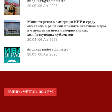
#подкаст@radiometro
20:05
06 Авг 2026
Министерство коммерции КНР в среду
объявило о решении принять ответные меры
в отношении шести американских
хозяйствующих субъектов
20:04
06 Авг 2026
#подкасты@radiometro
20:03
06 Авг 2026
РАДИО «METRO» 102.4 FM