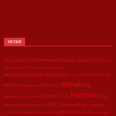
МЕТКИ
#80летВеликойПобеды
#20съездКПК
#ВизитСиВРоссию
#Двесессии2023
#Петербургскийдневник
#комментарий@radiometro
АТЭС
COVID-19
G20
CIIE
Китай
БРИКС
КПК
МИД
Бодрое утро
Кино
Россия
США
Пояс и путь
Минкоммерции
ООН
ПМЭФ
ШОС
азиада
Шёлковый путь
Форум
ЧС
Тайвань
Харбин
двесессии
космос
выставка
гала-концерт
встреча
медицина