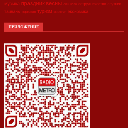
праздник весны
музыка
сотрудничество
спутник
синьцзян
туризм
экономика
тайвань
торговля
экология
ПРИЛОЖЕНИЕ