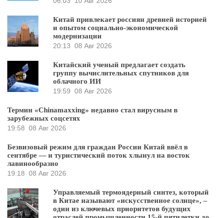
06:03
10 Авг 2026
Китай привлекает россиян древней историей
и опытом социально-экономической
модернизации
20:13
08 Авг 2026
Китайский ученый предлагает создать
группу вычислительных спутников для
облачного ИИ
19:59
08 Авг 2026
Термин «Chinamaxxing» недавно стал вирусным в
зарубежных соцсетях
19:58
08 Авг 2026
Безвизовый режим для граждан России Китай ввёл в
сентябре — и туристический поток хлынул на восток
лавинообразно
19:18
08 Авг 2026
Управляемый термоядерный синтез, который
в Китае называют «искусственное солнце», –
один из ключевых приоритетов будущих
отраслей промышленности 15-й пятилетки до