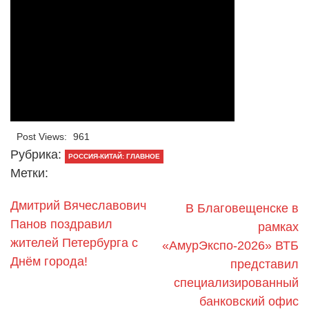
Post Views:
961
Рубрика:
РОССИЯ-КИТАЙ: ГЛАВНОЕ
Метки:
Дмитрий Вячеславович
В Благовещенске в
Панов поздравил
рамках
жителей Петербурга с
«АмурЭкспо-2026» ВТБ
Днём города!
представил
специализированный
банковский офис