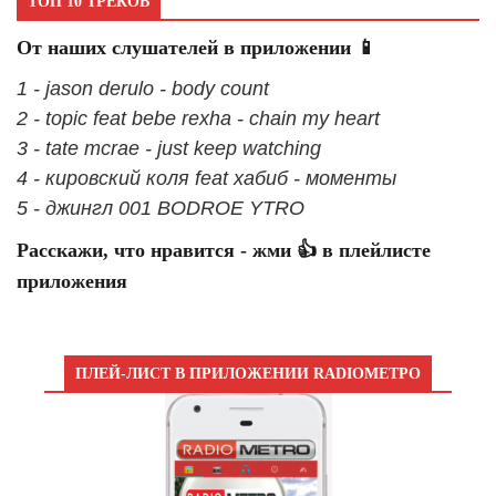
ТОП 10 ТРЕКОВ
От наших слушателей в приложении 📱
1 - jason derulo - body count
2 - topic feat bebe rexha - chain my heart
3 - tate mcrae - just keep watching
4 - кировский коля feat хабиб - моменты
5 - джингл 001 BODROE YTRO
Расскажи, что нравится - жми 👍 в плейлисте
приложения
ПЛЕЙ-ЛИСТ В ПРИЛОЖЕНИИ RADIOМЕТРО