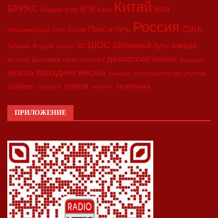
Китай
БРИКС
КПК
МИД
Бодрое утро
Кино
Россия
США
Пояс и путь
Минкоммерции
ООН
ПМЭФ
ШОС
азиада
Шёлковый путь
Форум
ЧС
Тайвань
Харбин
двесессии
космос
выставка
гала-концерт
встреча
медицина
праздник весны
музыка
сотрудничество
спутник
синьцзян
туризм
экономика
тайвань
торговля
экология
ПРИЛОЖЕНИЕ