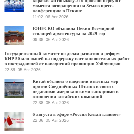
корабля «Шэньчжоу-21» провели первую с
момента возвращения на Землю пресс-
конференцию в Пекине
11:02
06 Авг 2026
ЮНЕСКО объявила Пекин Всемирной
столицей архитектуры на 2029 год
09:38
06 Авг 2026
Государственный комитет по делам развития и реформ
КНР 50 млн юаней на поддержку восстановительных работ
в пострадавшей от наводнений провинции Хэйлунцзян
22:39
05 Авг 2026
Китай объявил о введении ответных мер
против Соединённых Штатов в связи с
недавними американскими санкциями в
отношении китайских компаний
22:38
05 Авг 2026
6 августа в эфире «Россия Китай главное»
22:36
05 Авг 2026