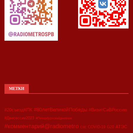
МЕТКИ
#80летВеликойПобеды
#20съездКПК
#ВизитСиВРоссию
#Двесессии2023
#Петербургскийдневник
#комментарий@radiometro
АТЭС
COVID-19
G20
CIIE