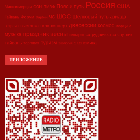
Россия
США
Пояс и путь
Минкоммерции
ООН
ПМЭФ
ШОС
азиада
Шёлковый путь
Форум
ЧС
Тайвань
Харбин
двесессии
космос
выставка
гала-концерт
встреча
медицина
праздник весны
музыка
сотрудничество
спутник
синьцзян
туризм
экономика
тайвань
торговля
экология
ПРИЛОЖЕНИЕ