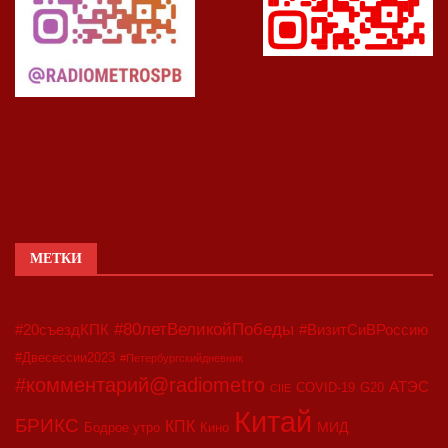
МЕТКИ
#80летВеликойПобеды
#20съездКПК
#ВизитСиВРоссию
#Двесессии2023
#Петербургскийдневник
#комментарий@radiometro
АТЭС
COVID-19
G20
CIIE
Китай
БРИКС
КПК
МИД
Бодрое утро
Кино