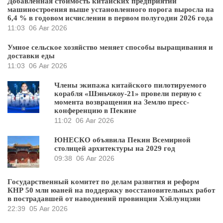
Добавленная стоимость китайских предприятий
машиностроения выше установленного порога выросла на
6,4 % в годовом исчислении в первом полугодии 2026 года
11:03
06 Авг 2026
Умное сельское хозяйство меняет способы выращивания и
доставки еды
11:03
06 Авг 2026
Члены экипажа китайского пилотируемого
корабля «Шэньчжоу-21» провели первую с
момента возвращения на Землю пресс-
конференцию в Пекине
11:02
06 Авг 2026
ЮНЕСКО объявила Пекин Всемирной
столицей архитектуры на 2029 год
09:38
06 Авг 2026
Государственный комитет по делам развития и реформ
КНР 50 млн юаней на поддержку восстановительных работ
в пострадавшей от наводнений провинции Хэйлунцзян
22:39
05 Авг 2026