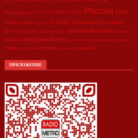
Россия
США
Пояс и путь
Минкоммерции
ООН
ПМЭФ
ШОС
азиада
Шёлковый путь
Форум
ЧС
Тайвань
Харбин
двесессии
космос
выставка
гала-концерт
встреча
медицина
праздник весны
музыка
сотрудничество
спутник
синьцзян
туризм
экономика
тайвань
торговля
экология
ПРИЛОЖЕНИЕ