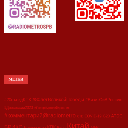
МЕТКИ
#80летВеликойПобеды
#20съездКПК
#ВизитСиВРоссию
#Двесессии2023
#Петербургскийдневник
#комментарий@radiometro
АТЭС
COVID-19
G20
CIIE
Китай
БРИКС
КПК
МИД
Бодрое утро
Кино