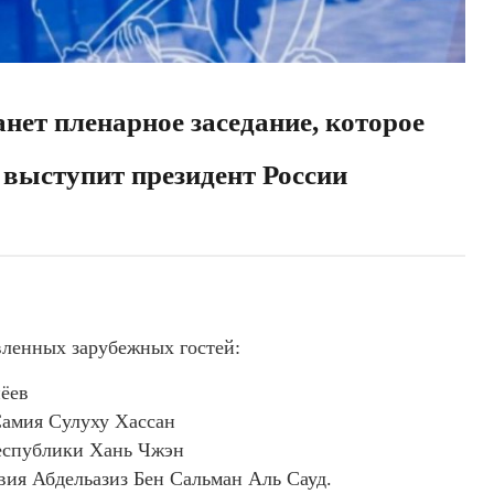
т пленарное заседание, которое
 выступит президент России
вленных зарубежных гостей:
ёев
Самия Сулуху Хассан
Республики Хань Чжэн
вия Абдельазиз Бен Сальман Аль Сауд.