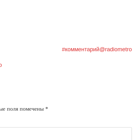
#комментарий@radiometro
о
ые поля помечены
*