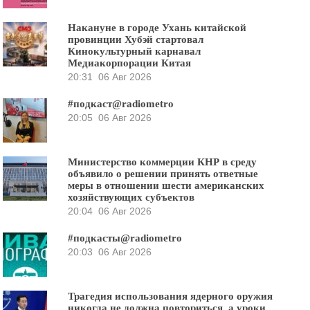
Накануне в городе Ухань китайской
провинции Хубэй стартовал
Кинокультурный карнавал
Медиакорпорации Китая
20:31
06 Авг 2026
#подкаст@radiometro
20:05
06 Авг 2026
Министерство коммерции КНР в среду
объявило о решении принять ответные
меры в отношении шести американских
хозяйствующих субъектов
20:04
06 Авг 2026
#подкасты@radiometro
20:03
06 Авг 2026
Трагедия использования ядерного оружия
никогда не должна повториться, а уроки