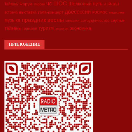
ШОС
азиада
Шёлковый путь
Форум
ЧС
Тайвань
Харбин
двесессии
космос
выставка
гала-концерт
встреча
медицина
праздник весны
музыка
сотрудничество
спутник
синьцзян
туризм
экономика
тайвань
торговля
экология
ПРИЛОЖЕНИЕ