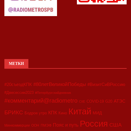
МЕТКИ
#80летВеликойПобеды
#20съездКПК
#ВизитСиВРоссию
#Двесессии2023
#Петербургскийдневник
#комментарий@radiometro
АТЭС
COVID-19
G20
CIIE
Китай
БРИКС
КПК
МИД
Бодрое утро
Кино
Россия
США
Пояс и путь
Минкоммерции
ООН
ПМЭФ