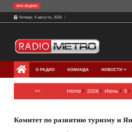
Skip
ПОСЛЕДНЕЕ
to
Четверг, 6 августа, 2026
content
Слушать онлайн и на 102.4 FM
Радио МЕТРО
бесплатно в хорошем качестве Санкт-
О РАДИО
КОМАНДА
НОВОСТИ
Петербург и Россия
>>
Home
2026
Июнь
5
Комитет по развитию туризму и Ян