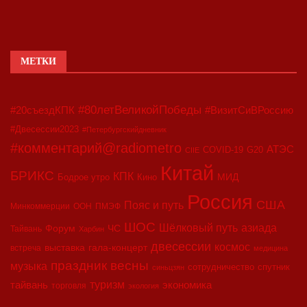
МЕТКИ
#80летВеликойПобеды
#20съездКПК
#ВизитСиВРоссию
#Двесессии2023
#Петербургскийдневник
#комментарий@radiometro
АТЭС
COVID-19
G20
CIIE
Китай
БРИКС
КПК
МИД
Бодрое утро
Кино
Россия
США
Пояс и путь
Минкоммерции
ООН
ПМЭФ
ШОС
азиада
Шёлковый путь
Форум
ЧС
Тайвань
Харбин
двесессии
космос
выставка
гала-концерт
встреча
медицина
праздник весны
музыка
сотрудничество
спутник
синьцзян
туризм
экономика
тайвань
торговля
экология