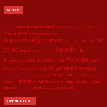
МЕТКИ
#80летВеликойПобеды
#20съездКПК
#ВизитСиВРоссию
#Двесессии2023
#Петербургскийдневник
#комментарий@radiometro
АТЭС
COVID-19
G20
CIIE
Китай
БРИКС
КПК
МИД
Бодрое утро
Кино
Россия
США
Пояс и путь
Минкоммерции
ООН
ПМЭФ
ШОС
азиада
Шёлковый путь
Форум
ЧС
Тайвань
Харбин
двесессии
космос
выставка
гала-концерт
встреча
медицина
праздник весны
музыка
сотрудничество
спутник
синьцзян
туризм
экономика
тайвань
торговля
экология
ПРИЛОЖЕНИЕ