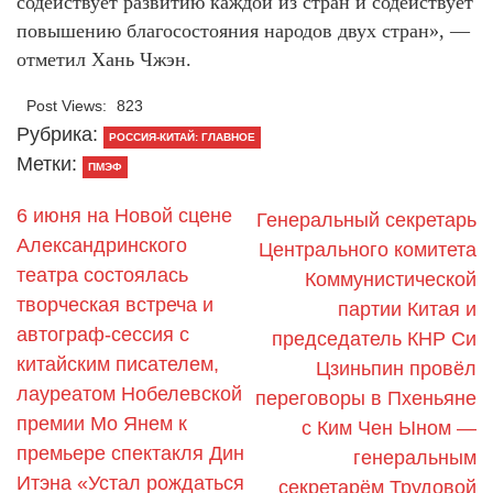
содействует развитию каждой из стран и содействует
повышению благосостояния народов двух стран», —
отметил Хань Чжэн.
Post Views:
823
Рубрика:
РОССИЯ-КИТАЙ: ГЛАВНОЕ
Метки:
ПМЭФ
6 июня на Новой сцене
Генеральный секретарь
Александринского
Центрального комитета
театра состоялась
Коммунистической
творческая встреча и
партии Китая и
автограф-сессия с
председатель КНР Си
китайским писателем,
Цзиньпин провёл
лауреатом Нобелевской
переговоры в Пхеньяне
премии Мо Янем к
с Ким Чен Ыном —
премьере спектакля Дин
генеральным
Итэна «Устал рождаться
секретарём Трудовой