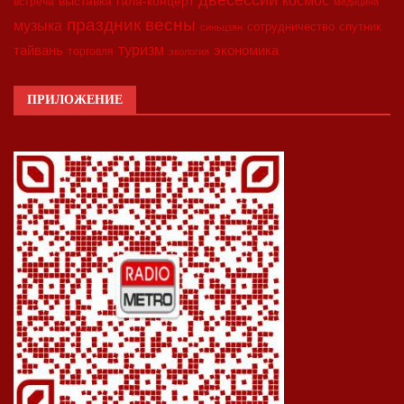
космос
выставка
гала-концерт
встреча
медицина
праздник весны
музыка
сотрудничество
спутник
синьцзян
туризм
экономика
тайвань
торговля
экология
ПРИЛОЖЕНИЕ