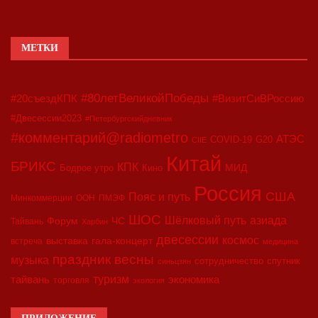
МЕТКИ
#80летВеликойПобеды
#20съездКПК
#ВизитСиВРоссию
#Двесессии2023
#Петербургскийдневник
#комментарий@radiometro
АТЭС
COVID-19
G20
CIIE
Китай
БРИКС
КПК
МИД
Бодрое утро
Кино
Россия
США
Пояс и путь
Минкоммерции
ООН
ПМЭФ
ШОС
азиада
Шёлковый путь
Форум
ЧС
Тайвань
Харбин
двесессии
космос
выставка
гала-концерт
встреча
медицина
праздник весны
музыка
сотрудничество
спутник
синьцзян
туризм
экономика
тайвань
торговля
экология