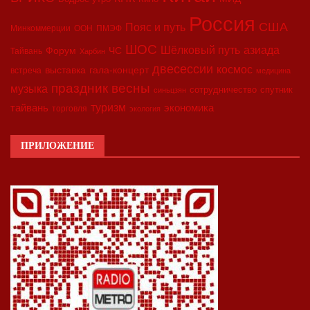
Россия
США
Пояс и путь
Минкоммерции
ООН
ПМЭФ
ШОС
азиада
Шёлковый путь
Форум
ЧС
Тайвань
Харбин
двесессии
космос
выставка
гала-концерт
встреча
медицина
праздник весны
музыка
сотрудничество
спутник
синьцзян
туризм
экономика
тайвань
торговля
экология
ПРИЛОЖЕНИЕ