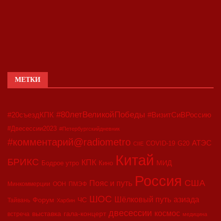
МЕТКИ
#80летВеликойПобеды
#20съездКПК
#ВизитСиВРоссию
#Двесессии2023
#Петербургскийдневник
#комментарий@radiometro
АТЭС
COVID-19
G20
CIIE
Китай
БРИКС
КПК
МИД
Бодрое утро
Кино
Россия
США
Пояс и путь
Минкоммерции
ООН
ПМЭФ
ШОС
азиада
Шёлковый путь
Форум
ЧС
Тайвань
Харбин
двесессии
космос
выставка
гала-концерт
встреча
медицина