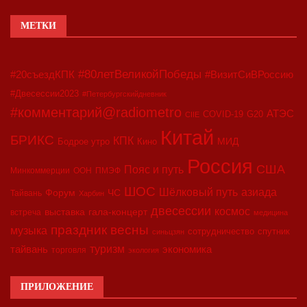
МЕТКИ
#80летВеликойПобеды
#20съездКПК
#ВизитСиВРоссию
#Двесессии2023
#Петербургскийдневник
#комментарий@radiometro
АТЭС
COVID-19
G20
CIIE
Китай
БРИКС
КПК
МИД
Бодрое утро
Кино
Россия
США
Пояс и путь
Минкоммерции
ООН
ПМЭФ
ШОС
азиада
Шёлковый путь
Форум
ЧС
Тайвань
Харбин
двесессии
космос
выставка
гала-концерт
встреча
медицина
праздник весны
музыка
сотрудничество
спутник
синьцзян
туризм
экономика
тайвань
торговля
экология
ПРИЛОЖЕНИЕ