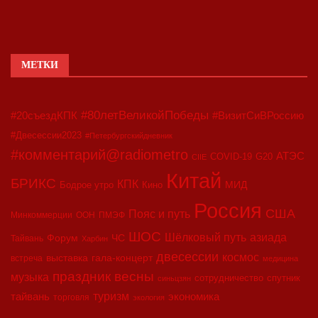
МЕТКИ
#80летВеликойПобеды
#20съездКПК
#ВизитСиВРоссию
#Двесессии2023
#Петербургскийдневник
#комментарий@radiometro
АТЭС
COVID-19
G20
CIIE
Китай
БРИКС
КПК
МИД
Бодрое утро
Кино
Россия
США
Пояс и путь
Минкоммерции
ООН
ПМЭФ
ШОС
азиада
Шёлковый путь
Форум
ЧС
Тайвань
Харбин
двесессии
космос
выставка
гала-концерт
встреча
медицина
праздник весны
музыка
сотрудничество
спутник
синьцзян
туризм
экономика
тайвань
торговля
экология