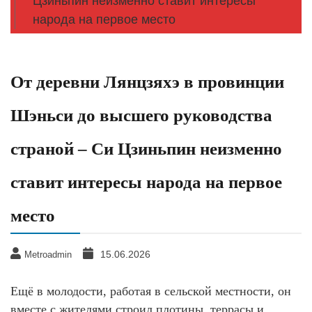
Цзиньпин неизменно ставит интересы
народа на первое место
От деревни Лянцзяхэ в провинции
Шэньси до высшего руководства
страной – Си Цзиньпин неизменно
ставит интересы народа на первое
место
15.06.2026
Metroadmin
Ещё в молодости, работая в сельской местности, он
вместе с жителями строил плотины, террасы и