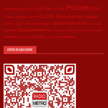
Россия
США
Пояс и путь
Минкоммерции
ООН
ПМЭФ
ШОС
азиада
Шёлковый путь
Форум
ЧС
Тайвань
Харбин
двесессии
космос
выставка
гала-концерт
встреча
медицина
праздник весны
музыка
сотрудничество
спутник
синьцзян
туризм
экономика
тайвань
торговля
экология
ПРИЛОЖЕНИЕ