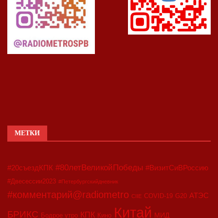
МЕТКИ
#80летВеликойПобеды
#20съездКПК
#ВизитСиВРоссию
#Двесессии2023
#Петербургскийдневник
#комментарий@radiometro
АТЭС
COVID-19
G20
CIIE
Китай
БРИКС
КПК
МИД
Бодрое утро
Кино