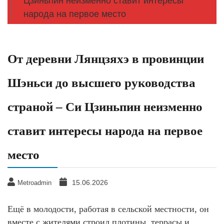
Цзиньпин неизменно ставит интересы
народа на первое место
От деревни Лянцзяхэ в провинции
Шэньси до высшего руководства
страной – Си Цзиньпин неизменно
ставит интересы народа на первое
место
15.06.2026
Metroadmin
Ещё в молодости, работая в сельской местности, он
вместе с жителями строил плотины, террасы и