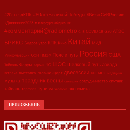
#80летВеликойПобеды
#20съездКПК
#ВизитСиВРоссию
#Двесессии2023
#Петербургскийдневник
#комментарий@radiometro
АТЭС
COVID-19
G20
CIIE
Китай
БРИКС
КПК
МИД
Бодрое утро
Кино
Россия
США
Пояс и путь
Минкоммерции
ООН
ПМЭФ
ШОС
азиада
Шёлковый путь
Форум
ЧС
Тайвань
Харбин
двесессии
космос
выставка
гала-концерт
встреча
медицина
праздник весны
музыка
сотрудничество
спутник
синьцзян
туризм
экономика
тайвань
торговля
экология
ПРИЛОЖЕНИЕ