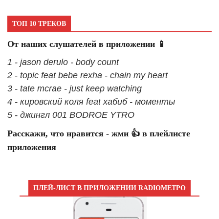
ТОП 10 ТРЕКОВ
От наших слушателей в приложении 📱
1 - jason derulo - body count
2 - topic feat bebe rexha - chain my heart
3 - tate mcrae - just keep watching
4 - кировский коля feat хабиб - моменты
5 - джингл 001 BODROE YTRO
Расскажи, что нравится - жми 👍 в плейлисте
приложения
ПЛЕЙ-ЛИСТ В ПРИЛОЖЕНИИ RADIOМЕТРО