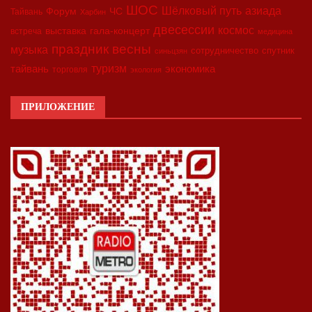
ШОС
азиада
Шёлковый путь
Форум
ЧС
Тайвань
Харбин
двесессии
космос
выставка
гала-концерт
встреча
медицина
праздник весны
музыка
сотрудничество
спутник
синьцзян
туризм
экономика
тайвань
торговля
экология
ПРИЛОЖЕНИЕ