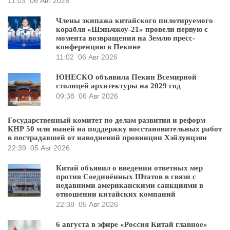
11:03
06 Авг 2026
Члены экипажа китайского пилотируемого
корабля «Шэньчжоу-21» провели первую с
момента возвращения на Землю пресс-
конференцию в Пекине
11:02
06 Авг 2026
ЮНЕСКО объявила Пекин Всемирной
столицей архитектуры на 2029 год
09:38
06 Авг 2026
Государственный комитет по делам развития и реформ
КНР 50 млн юаней на поддержку восстановительных работ
в пострадавшей от наводнений провинции Хэйлунцзян
22:39
05 Авг 2026
Китай объявил о введении ответных мер
против Соединённых Штатов в связи с
недавними американскими санкциями в
отношении китайских компаний
22:38
05 Авг 2026
6 августа в эфире «Россия Китай главное»