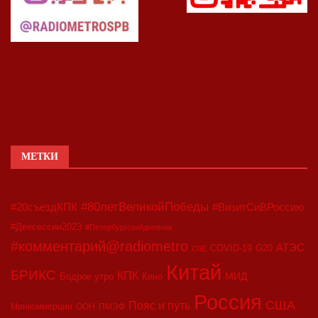
МЕТКИ
#80летВеликойПобеды
#20съездКПК
#ВизитСиВРоссию
#Двесессии2023
#Петербургскийдневник
#комментарий@radiometro
АТЭС
COVID-19
G20
CIIE
Китай
БРИКС
КПК
МИД
Бодрое утро
Кино
Россия
США
Пояс и путь
Минкоммерции
ООН
ПМЭФ