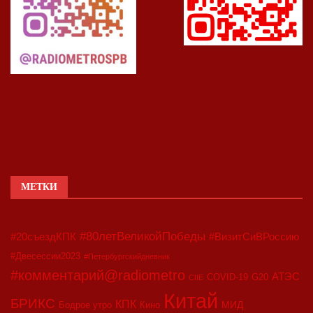
МЕТКИ
#80летВеликойПобеды
#20съездКПК
#ВизитСиВРоссию
#Двесессии2023
#Петербургскийдневник
#комментарий@radiometro
АТЭС
COVID-19
G20
CIIE
Китай
БРИКС
КПК
МИД
Бодрое утро
Кино