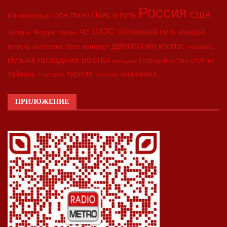
Россия
США
Пояс и путь
Минкоммерции
ООН
ПМЭФ
ШОС
азиада
Шёлковый путь
Форум
ЧС
Тайвань
Харбин
двесессии
космос
выставка
гала-концерт
встреча
медицина
праздник весны
музыка
сотрудничество
спутник
синьцзян
туризм
экономика
тайвань
торговля
экология
ПРИЛОЖЕНИЕ