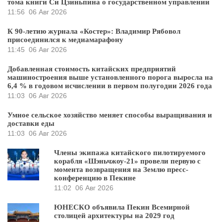
тома книги Си Цзиньпина о государственном управлении
11:56
06 Авг 2026
К 90-летию журнала «Костер»: Владимир Рябовол
присоединился к медиамарафону
11:45
06 Авг 2026
Добавленная стоимость китайских предприятий
машиностроения выше установленного порога выросла на
6,4 % в годовом исчислении в первом полугодии 2026 года
11:03
06 Авг 2026
Умное сельское хозяйство меняет способы выращивания и
доставки еды
11:03
06 Авг 2026
Члены экипажа китайского пилотируемого
корабля «Шэньчжоу-21» провели первую с
момента возвращения на Землю пресс-
конференцию в Пекине
11:02
06 Авг 2026
ЮНЕСКО объявила Пекин Всемирной
столицей архитектуры на 2029 год