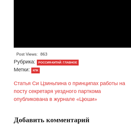
Post Views:
863
Рубрика:
РОССИЯ-КИТАЙ: ГЛАВНОЕ
Метки:
КПК
Статья Си Цзиньпина о принципах работы на
посту секретаря уездного парткома
опубликована в журнале «Цюши»
Добавить комментарий