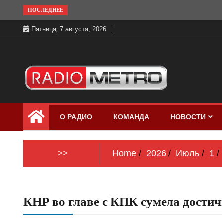
Skip
ПОСЛЕДНЕЕ
to
Пятница, 7 августа, 2026
content
Слушать онлайн и на 102.4 FM
Радио МЕТРО
бесплатно в хорошем качестве Санкт-
О РАДИО
КОМАНДА
НОВОСТИ
Петербург и Россия
>>
Home
2026
Июль
1
КНР во главе с КПК сумела достич