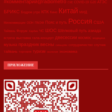
#комментарий@radiometro
АТЭС
COVID-19
G20
CIIE
Китай
БРИКС
КПК
МИД
Бодрое утро
Кино
Россия
США
Пояс и путь
Минкоммерции
ООН
ПМЭФ
ШОС
азиада
Шёлковый путь
Форум
ЧС
Тайвань
Харбин
двесессии
космос
выставка
гала-концерт
встреча
медицина
праздник весны
музыка
сотрудничество
спутник
синьцзян
туризм
экономика
тайвань
торговля
экология
ПРИЛОЖЕНИЕ