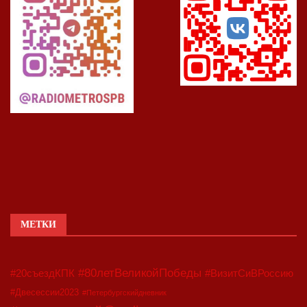
МЕТКИ
#80летВеликойПобеды
#20съездКПК
#ВизитСиВРоссию
#Двесессии2023
#Петербургскийдневник