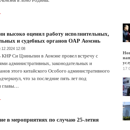
Аомэня в лоно Родины.
.
н высоко оценил работу исполнительных,
льных и судебных органов ОАР Аомэнь
.12.2024 12:08
Нов
 КНР Си Цзиньпин в Аомэне провел встречу с
нап
усл
ями административных, законодательных и
17:
анов этого китайского Особого административного
дчеркнул, что за последние пять лет под
м главы…
.
е в мероприятиях по случаю 25-летия