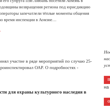
и его супруга Пэн Лиюань посетили Аомэнь в
 годовщины возвращения региона под юрисдикцию
операторы запечатлели тёплые моменты общения
во время инспекции в Аомэне…
.
Но
на
инял участие в ряде мероприятий по случаю 25-
ус
роинспектировал ОАР. О подробностях -
н
сти для охраны культурного наследия в
О