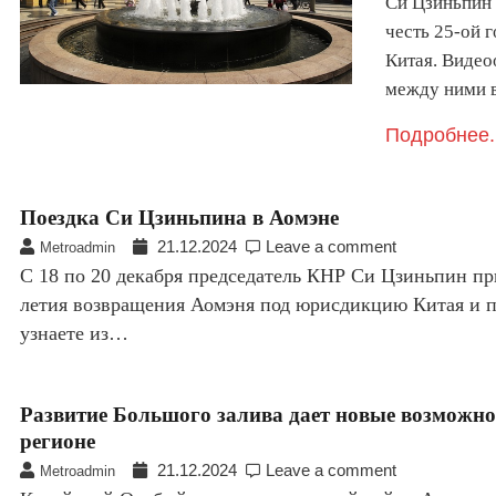
Си Цзиньпин 
честь 25-ой
Китая. Видео
между ними 
Подробнее.
Поездка Си Цзиньпина в Аомэне
21.12.2024
Leave a comment
Metroadmin
C 18 по 20 декабря председатель КНР Си Цзиньпин пр
летия возвращения Аомэня под юрисдикцию Китая и п
узнаете из…
Развитие Большого залива дает новые возможно
регионе
21.12.2024
Leave a comment
Metroadmin