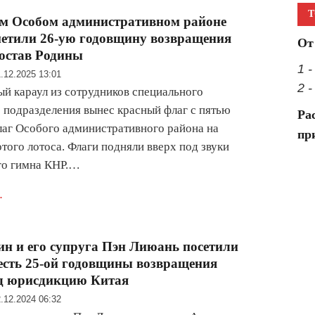
Т
ом Особом административном районе
етили 26-ую годовщину возвращения
От
состав Родины
1 
.12.2025 13:01
2 
й караул из сотрудников специального
 подразделения вынес красный флаг с пятью
Ра
лаг Особого административного района на
пр
того лотоса. Флаги подняли вверх под звуки
го гимна КНР.…
.
н и его супруга Пэн Лиюань посетили
есть 25-ой годовщины возвращения
од юрисдикцию Китая
.12.2024 06:32