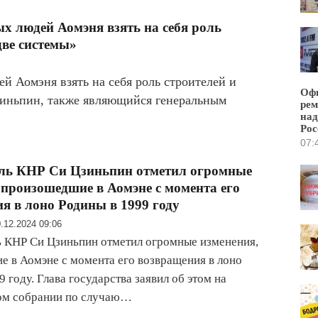
 людей Аомэня взять на себя роль
две системы»
 Аомэня взять на себя роль строителей и
Офи
Цзиньпин, также являющийся генеральным
рем
над
Рос
07:
ель КНР Си Цзиньпин отметил огромные
 произошедшие в Аомэне с момента его
я в лоно Родины в 1999 году
.12.2024 09:06
 КНР Си Цзиньпин отметил огромные изменения,
 в Аомэне с момента его возвращения в лоно
 году. Глава государства заявил об этом на
ом собрании по случаю…