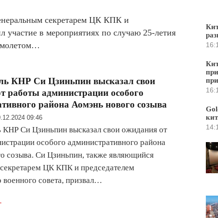
енеральным секретарем ЦК КПК и
Кит
л участие в мероприятиях по случаю 25-летия
раз
самолетом…
16:
Кит
при
ль КНР Си Цзиньпин высказал свои
пр
16:
т работы администрации особого
тивного района Аомэнь нового созыва
Gol
кит
.12.2024 09:46
14:
 КНР Си Цзиньпин высказал свои ожидания от
истрации особого административного района
о созыва. Си Цзиньпин, также являющийся
 секретарем ЦК КПК и председателем
 военного совета, призвал…
.