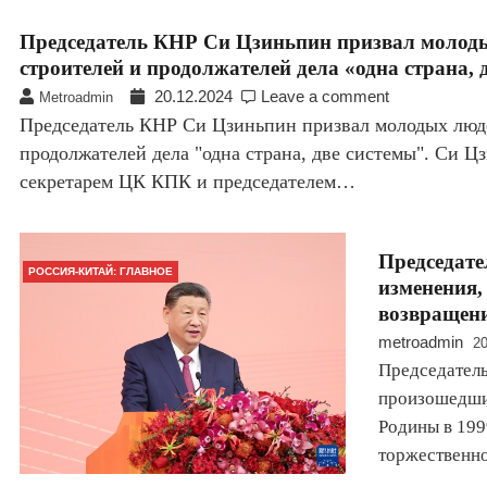
Председатель КНР Си Цзиньпин призвал молодых
строителей и продолжателей дела «одна страна, 
20.12.2024
Leave a comment
Metroadmin
Председатель КНР Си Цзиньпин призвал молодых людей
продолжателей дела "одна страна, две системы". Си 
секретарем ЦК КПК и председателем…
Председат
РОССИЯ-КИТАЙ: ГЛАВНОЕ
изменения,
возвращени
metroadmin
20
Председатель
произошедшие
Родины в 1999
торжественн