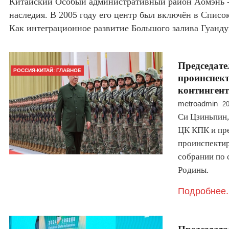
Китайский Особый административный район Aомэнь - 
наследия. В 2005 году его центр был включён в Спи
Как интеграционное развитие Большого залива Гуанд
Председате
РОССИЯ-КИТАЙ: ГЛАВНОЕ
проинспек
континген
metroadmin
20
Си Цзиньпин,
ЦК КПК и пре
проинспектир
собрании по 
Родины.
Подробнее.