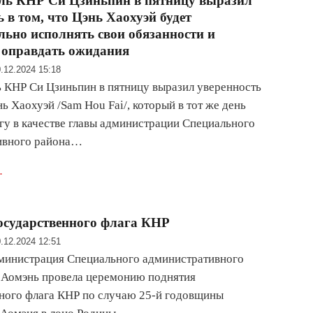
ель КНР Си Цзиньпин в пятницу выразил
ь в том, что Цэнь Хаохуэй будет
льно исполнять свои обязанности и
 оправдать ожидания
.12.2024 15:18
 КНР Си Цзиньпин в пятницу выразил уверенность
нь Хаохуэй /Sam Hou Fai/, который в тот же день
гу в качестве главы администрации Специального
ивного района…
.
осударственного флага КНР
.12.2024 12:51
министрация Специального административного
 Аомэнь провела церемонию поднятия
ного флага КНР по случаю 25-й годовщины