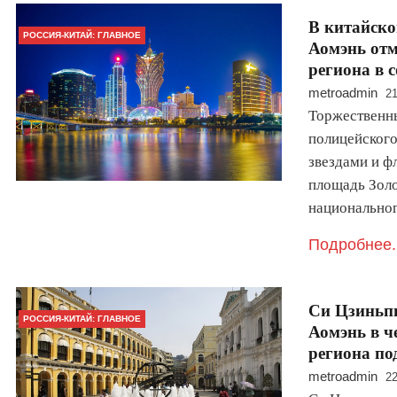
В китайск
РОССИЯ-КИТАЙ: ГЛАВНОЕ
Аомэнь отм
региона в 
metroadmin
21
Торжественны
полицейского
звездами и ф
площадь Золо
национально
Подробнее.
Си Цзиньпи
РОССИЯ-КИТАЙ: ГЛАВНОЕ
Аомэнь в ч
региона п
metroadmin
22