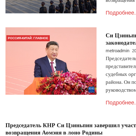
возвращения 
Подробнее.
Си Цзиньпи
РОССИЯ-КИТАЙ: ГЛАВНОЕ
законодате
metroadmin
20
Председатель
представител
судебных орг
района. Он по
руководство
Подробнее.
Председатель КНР Си Цзиньпин завершил участи
возвращения Аомэня в лоно Родины