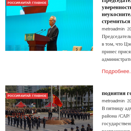
Председат
РОССИЯ-КИТАЙ: ГЛАВНОЕ
уверенност
неукосните
стремиться
metroadmin
20
Председатель
в том, что Цэ
принес прися
администрат
Подробнее.
поднятия г
РОССИЯ-КИТАЙ: ГЛАВНОЕ
metroadmin
20
В пятницу ад
района /САР/
государствен