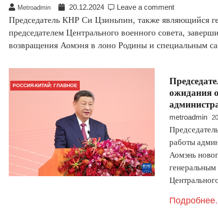
20.12.2024
Leave a comment
Metroadmin
Председатель КНР Си Цзиньпин, также являющийся г
председателем Центрального военного совета, заверши
возвращения Аомэня в лоно Родины и специальным 
Председате
РОССИЯ-КИТАЙ: ГЛАВНОЕ
ожидания о
администра
metroadmin
20
Председатель
работы админ
Аомэнь новог
генеральным
Центрального
Подробнее.