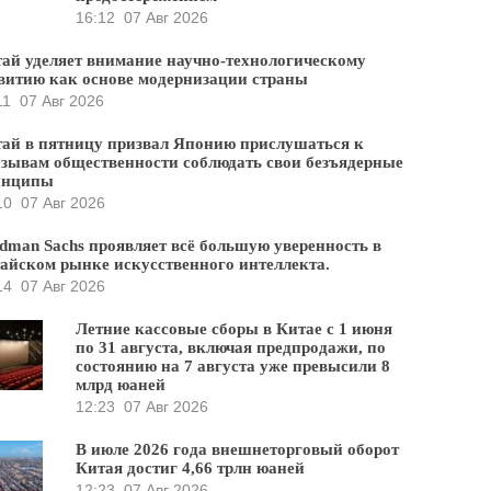
16:12
07 Авг 2026
ай уделяет внимание научно-технологическому
витию как основе модернизации страны
11
07 Авг 2026
ай в пятницу призвал Японию прислушаться к
зывам общественности соблюдать свои безъядерные
инципы
10
07 Авг 2026
dman Sachs проявляет всё большую уверенность в
айском рынке искусственного интеллекта.
14
07 Авг 2026
Летние кассовые сборы в Китае с 1 июня
по 31 августа, включая предпродажи, по
состоянию на 7 августа уже превысили 8
млрд юаней
12:23
07 Авг 2026
В июле 2026 года внешнеторговый оборот
Китая достиг 4,66 трлн юаней
12:23
07 Авг 2026