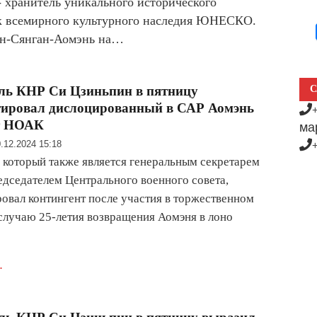
хранитель уникального исторического
сок всемирного культурного наследия ЮНЕСКО.
ун-Сянган-Аомэнь на…
ль КНР Си Цзиньпин в пятницу
С
тировал дислоцированный в САР Аомэнь
т НОАК
ма
.12.2024 15:18
 который также является генеральным секретарем
дседателем Центрального военного совета,
овал контингент после участия в торжественном
случаю 25-летия возвращения Аомэня в лоно
.