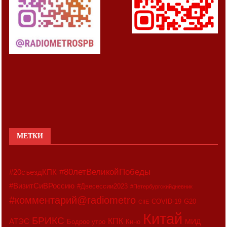
МЕТКИ
#80летВеликойПобеды
#20съездКПК
#ВизитСиВРоссию
#Двесессии2023
#Петербургскийдневник
#комментарий@radiometro
COVID-19
G20
CIIE
Китай
БРИКС
АТЭС
КПК
МИД
Бодрое утро
Кино