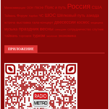
Россия
США
Пояс и путь
Минкоммерции
ООН
ПМЭФ
ШОС
азиада
Шёлковый путь
Форум
ЧС
Тайвань
Харбин
двесессии
космос
выставка
гала-концерт
встреча
медицина
праздник весны
музыка
сотрудничество
спутник
синьцзян
туризм
экономика
тайвань
торговля
экология
ПРИЛОЖЕНИЕ