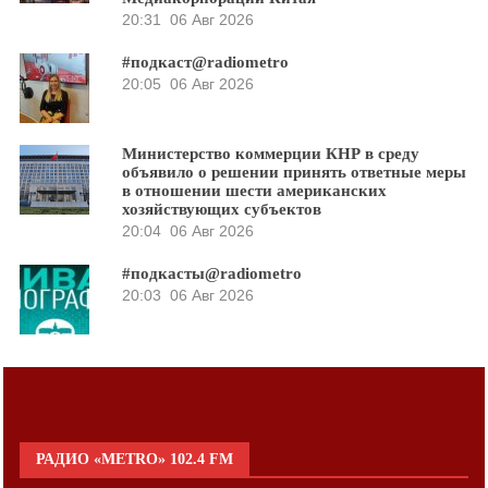
20:31
06 Авг 2026
#подкаст@radiometro
20:05
06 Авг 2026
Министерство коммерции КНР в среду
объявило о решении принять ответные меры
в отношении шести американских
хозяйствующих субъектов
20:04
06 Авг 2026
#подкасты@radiometro
20:03
06 Авг 2026
РАДИО «METRO» 102.4 FM