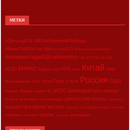
МЕТКИ
#80летВеликойПобеды
#20съездКПК
#ВизитСиВРоссию
#Двесессии2023
#Петербургскийдневник
#комментарий@radiometro
COVID-19
G20
CIIE
Китай
БРИКС
АТЭС
КПК
МИД
Бодрое утро
Кино
Россия
США
Пояс и путь
Минкоммерции
ООН
ПМЭФ
ШОС
азиада
Шёлковый путь
Форум
ЧС
Тайвань
Харбин
двесессии
космос
выставка
гала-концерт
встреча
медицина
праздник весны
музыка
сотрудничество
спутник
синьцзян
туризм
экономика
тайвань
торговля
экология