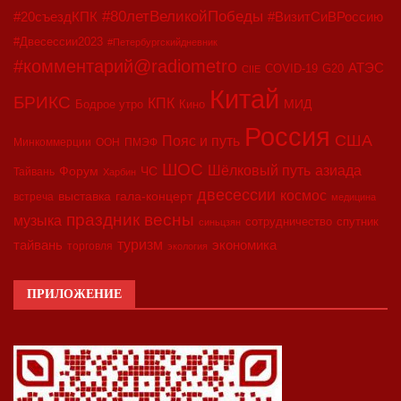
#80летВеликойПобеды
#20съездКПК
#ВизитСиВРоссию
#Двесессии2023
#Петербургскийдневник
#комментарий@radiometro
АТЭС
COVID-19
G20
CIIE
Китай
БРИКС
КПК
МИД
Бодрое утро
Кино
Россия
США
Пояс и путь
Минкоммерции
ООН
ПМЭФ
ШОС
азиада
Шёлковый путь
Форум
ЧС
Тайвань
Харбин
двесессии
космос
выставка
гала-концерт
встреча
медицина
праздник весны
музыка
сотрудничество
спутник
синьцзян
туризм
экономика
тайвань
торговля
экология
ПРИЛОЖЕНИЕ