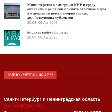
Министерство коммерции КНР в среду
объявило о решении принять ответные меры
в отношении шести американских
хозяйствующих субъектов
20:04
06 Авг 2026
#подкасты@radiometro
20:03
06 Авг 2026
РАДИО «METRO» 102.4 FM
Санкт-Петербург и Ленинградская область
RADIOMETRO.RU
.