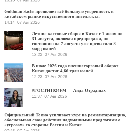
16:10
07 Авг 2026
Goldman Sachs проявляет всё большую уверенность в
китайском рынке искусственного интеллекта.
14:14
07 Авг 2026
Летние кассовые сборы в Китае с 1 июня по
31 августа, включая предпродажи, по
состоянию на 7 августа уже превысили 8
млрд юаней
12:23
07 Авг 2026
В июле 2026 года внешнеторговый оборот
Китая достиг 4,66 трлн юаней
12:23
07 Авг 2026
#ГОСТИ1024FM — Аида Отрадных
11:37
07 Авг 2026
Официальный Токио усиливает курс на ремилитаризацию,
обосновывая свои действия надуманными предлогами о
«угрозах» со стороны России и Китая
07:46
07 Авг 2026