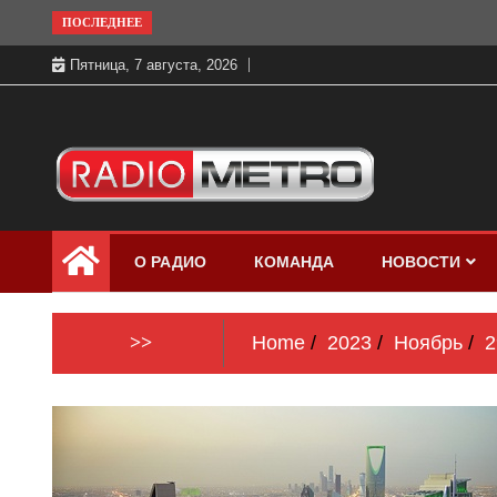
Skip
ПОСЛЕДНЕЕ
to
Пятница, 7 августа, 2026
content
Слушать онлайн и на 102.4 FM
Радио МЕТРО
бесплатно в хорошем качестве Санкт-
О РАДИО
КОМАНДА
НОВОСТИ
Петербург и Россия
>>
Home
2023
Ноябрь
2