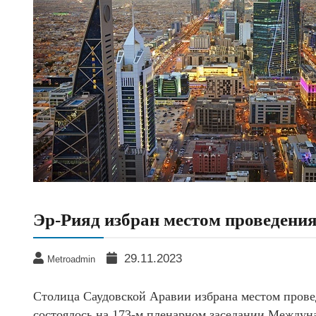
Эр-Рияд избран местом проведения
29.11.2023
Metroadmin
Столица Саудовской Аравии избрана местом прове
состоялось на 173-м пленарном заседании Между