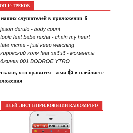
ОП 10 ТРЕКОВ
 наших слушателей в приложении 📱
 jason derulo - body count
 topic feat bebe rexha - chain my heart
 tate mcrae - just keep watching
- кировский коля feat хабиб - моменты
- джингл 001 BODROE YTRO
сскажи, что нравится - жми 👍 в плейлисте
иложения
ПЛЕЙ-ЛИСТ В ПРИЛОЖЕНИИ RADIOМЕТРО