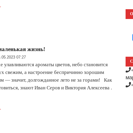
.
О
 маленькая жизнь!
.05.2023 07:27
С
хе улавливаются ароматы цветов, небо становится
ух свежим, а настроение беспричинно хорошим
ма
м — значит, долгожданное лето не за горами! Как
товиться, знают Иван Серов и Виктория Алексеева .
.