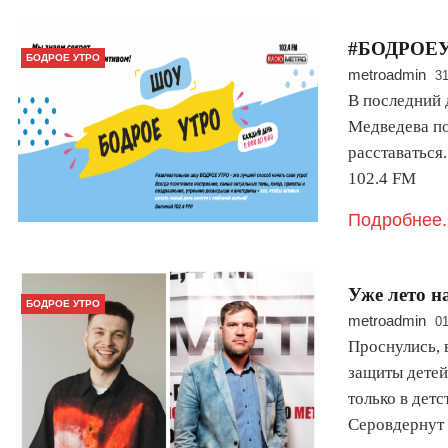
#БОДРОЕУ
БОДРОЕ УТРО
metroadmin
31
В последний 
Медведева пог
расставатьс
102.4 FM
Подробнее.
Уже лето н
БОДРОЕ УТРО
metroadmin
01
Проснулись, 
защиты детей
только в дет
Серовдернут 