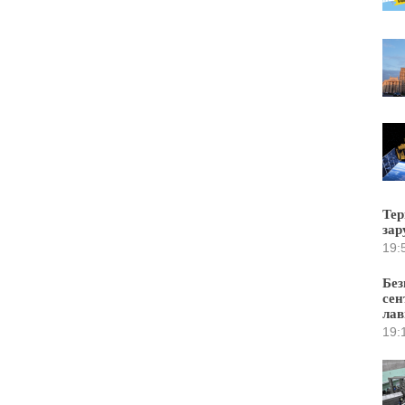
Тер
зар
19:
Без
сен
лав
19: