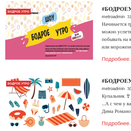
#БОДРОЕУ
БОДРОЕ УТРО
metroadmin
31
Начинается т
можно успеть
побывать на 
или морожено
Подробнее.
#БОДРОЕУТ
БОДРОЕ УТРО
metroadmin
30
Купальник 👙
...А с чем у 
Дима Романов
Подробнее.