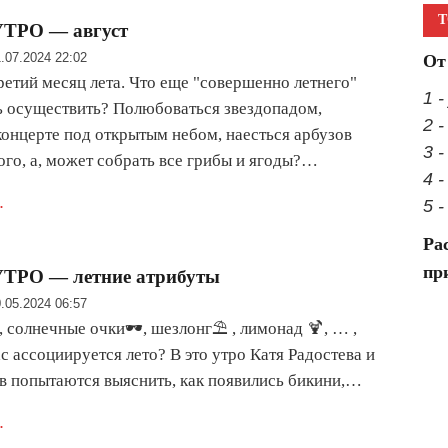
Т
ТРО — август
.07.2024 22:02
От
ретий месяц лета. Что еще "совершенно летнего"
1 -
 осуществить? Полюбоваться звездопадом,
2 -
концерте под открытым небом, наесться арбузов
3 -
го, а, может собрать все грибы и ягоды?…
4 
.
5 
Ра
пр
РО — летние атрибуты
.05.2024 06:57
, солнечные очки🕶, шезлонг⛱ , лимонад 🍹, … ,
вас ассоциируется лето? В это утро Катя Радостева и
 попытаются выяснить, как появились бикини,…
.