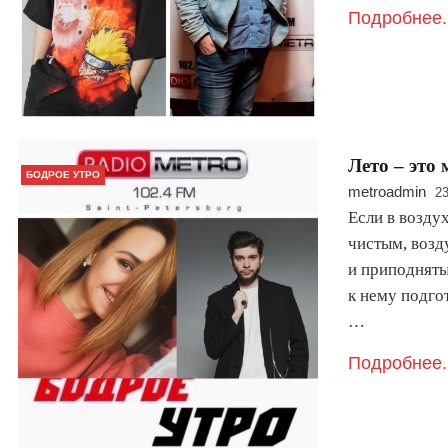
Подробнее.
Лето – это
БОДРОЕ УТРО
metroadmin
23
Если в возду
чистым, возд
и приподняты
к нему подго
…
Подробнее.