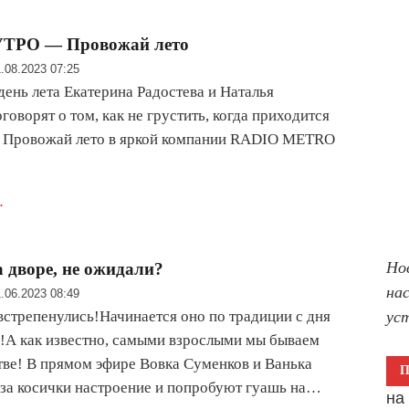
ТРО — Провожай лето
.08.2023 07:25
день лета Екатерина Радостева и Наталья
оворят о том, как не грустить, когда приходится
я. Провожай лето в яркой компании RADIO METRO
.
Но
а дворе, не ожидали?
на
.06.2023 08:49
встрепенулись!Начинается оно по традиции с дня
ус
!А как известно, самыми взрослыми мы бываем
стве! В прямом эфире Вовка Суменков и Ванька
за косички настроение и попробуют гуашь на…
н