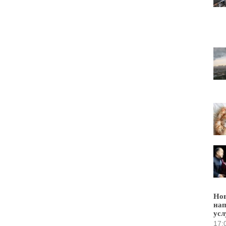
Нов
нап
усл
17: