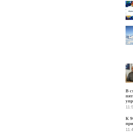
В с
пят
уп
11:
К 9
при
11: