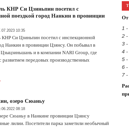
Т
ль КНР Си Цзиньпин посетил с
ной поездкой город Нанкин в провинции
От
1 
.07.2023 10:35
2 
 КНР Си Цзиньпин посетил с инспекционной
3 -
од Нанкин в провинции Цзянсу. Он побывал в
4 
Цзыцзиньшань и в компании NARI Group, где
5 
с развитием передовых производственных
6 
7 
.
Ра
пр
ин, озеро Сюаньу
.06.2022 08:18
зере Сюаньу в Нанкине провинции Цзянсу
яные лилии. Посетители парка заметили необычный