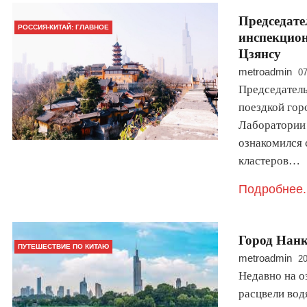
Председате
РОССИЯ-КИТАЙ: ГЛАВНОЕ
инспекцион
Цзянсу
metroadmin
07
Председатель
поездкой гор
Лаборатории 
ознакомился 
кластеров…
Подробнее.
Город Нанк
ПУТЕШЕСТВИЕ ПО КИТАЮ
metroadmin
20
Недавно на о
расцвели вод