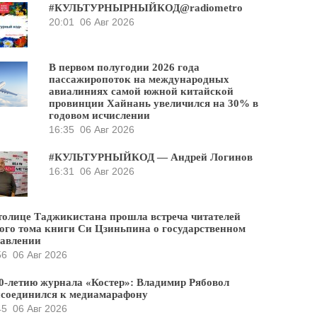
#КУЛЬТУРНЫРНЫЙКОД@radiometro
20:01
06 Авг 2026
В первом полугодии 2026 года
пассажиропоток на международных
авиалиниях самой южной китайской
провинции Хайнань увеличился на 30% в
годовом исчислении
16:35
06 Авг 2026
#КУЛЬТУРНЫЙКОД — Андрей Логинов
16:31
06 Авг 2026
толице Таджикистана прошла встреча читателей
ого тома книги Си Цзиньпина о государственном
равлении
56
06 Авг 2026
0-летию журнала «Костер»: Владимир Рябовол
соединился к медиамарафону
45
06 Авг 2026