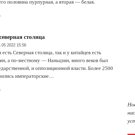
его половина пурпурная, а вторая — белая.
.
еверная столица
.05.2022 15:56
 есть Северная столица, так и у китайцев есть
н, а по-местному — Наньцзин, много веков был
ударственной, и оппозиционной власти. Более 2500
роились императорские…
.
Но
на
ус