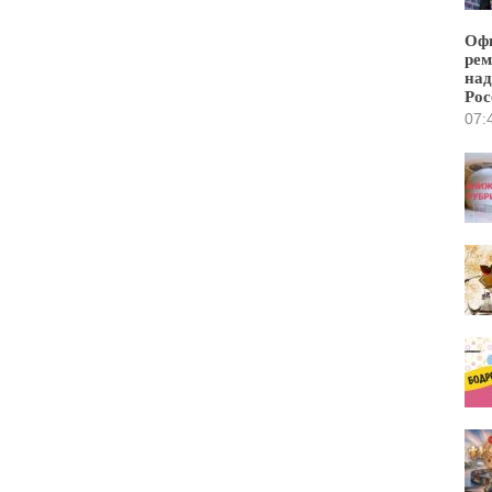
Офи
рем
над
Рос
07: