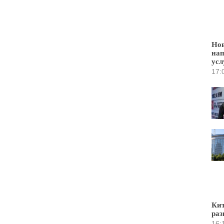
Нов
нап
усл
17:
Кит
раз
16: