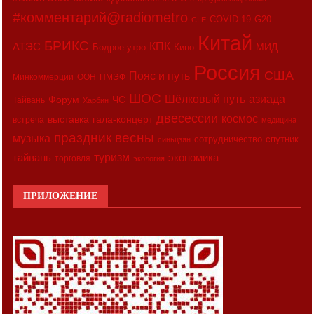
#комментарий@radiometro
COVID-19
G20
CIIE
Китай
БРИКС
АТЭС
КПК
МИД
Бодрое утро
Кино
Россия
США
Пояс и путь
Минкоммерции
ООН
ПМЭФ
ШОС
азиада
Шёлковый путь
Форум
ЧС
Тайвань
Харбин
двесессии
космос
выставка
гала-концерт
встреча
медицина
праздник весны
музыка
сотрудничество
спутник
синьцзян
туризм
экономика
тайвань
торговля
экология
ПРИЛОЖЕНИЕ