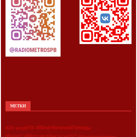
МЕТКИ
#80летВеликойПобеды
#20съездКПК
#ВизитСиВРоссию
#Двесессии2023
#Петербургскийдневник