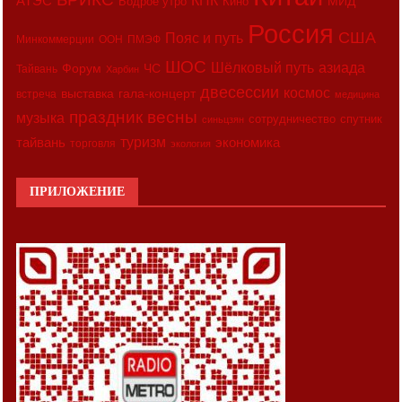
АТЭС
КПК
МИД
Бодрое утро
Кино
Россия
США
Пояс и путь
Минкоммерции
ООН
ПМЭФ
ШОС
азиада
Шёлковый путь
Форум
ЧС
Тайвань
Харбин
двесессии
космос
выставка
гала-концерт
встреча
медицина
праздник весны
музыка
сотрудничество
спутник
синьцзян
туризм
экономика
тайвань
торговля
экология
ПРИЛОЖЕНИЕ