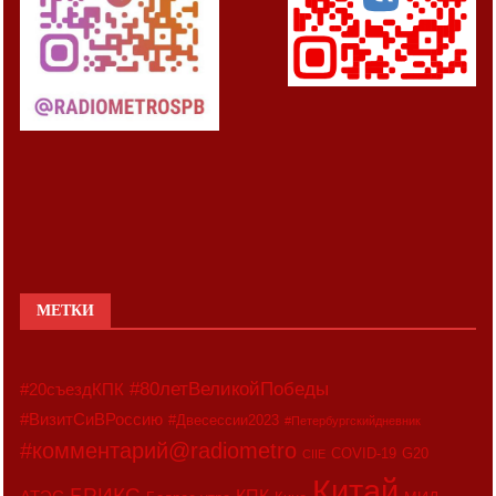
МЕТКИ
#80летВеликойПобеды
#20съездКПК
#ВизитСиВРоссию
#Двесессии2023
#Петербургскийдневник
#комментарий@radiometro
COVID-19
G20
CIIE
Китай
БРИКС