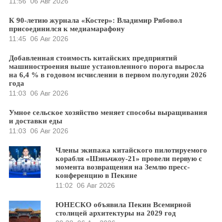
11:56
06 Авг 2026
К 90-летию журнала «Костер»: Владимир Рябовол
присоединился к медиамарафону
11:45
06 Авг 2026
Добавленная стоимость китайских предприятий
машиностроения выше установленного порога выросла
на 6,4 % в годовом исчислении в первом полугодии 2026
года
11:03
06 Авг 2026
Умное сельское хозяйство меняет способы выращивания
и доставки еды
11:03
06 Авг 2026
Члены экипажа китайского пилотируемого
корабля «Шэньчжоу-21» провели первую с
момента возвращения на Землю пресс-
конференцию в Пекине
11:02
06 Авг 2026
ЮНЕСКО объявила Пекин Всемирной
столицей архитектуры на 2029 год