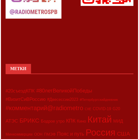
МЕТКИ
#80летВеликойПобеды
#20съездКПК
#ВизитСиВРоссию
#Двесессии2023
#Петербургскийдневник
#комментарий@radiometro
COVID-19
G20
CIIE
Китай
БРИКС
АТЭС
КПК
МИД
Бодрое утро
Кино
Россия
США
Пояс и путь
Минкоммерции
ООН
ПМЭФ