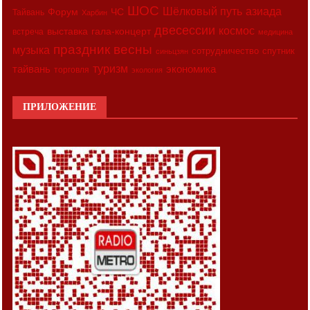
ШОС
азиада
Шёлковый путь
Форум
ЧС
Тайвань
Харбин
двесессии
космос
выставка
гала-концерт
встреча
медицина
праздник весны
музыка
сотрудничество
спутник
синьцзян
туризм
экономика
тайвань
торговля
экология
ПРИЛОЖЕНИЕ