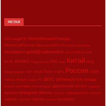
МЕТКИ
#80летВеликойПобеды
#20съездКПК
#ВизитСиВРоссию
#Двесессии2023
#Петербургскийдневник
#комментарий@radiometro
COVID-19
G20
CIIE
Китай
БРИКС
АТЭС
КПК
МИД
Бодрое утро
Кино
Россия
США
Пояс и путь
Минкоммерции
ООН
ПМЭФ
ШОС
азиада
Шёлковый путь
Форум
ЧС
Тайвань
Харбин
двесессии
космос
выставка
гала-концерт
встреча
медицина
праздник весны
музыка
сотрудничество
спутник
синьцзян
туризм
экономика
тайвань
торговля
экология