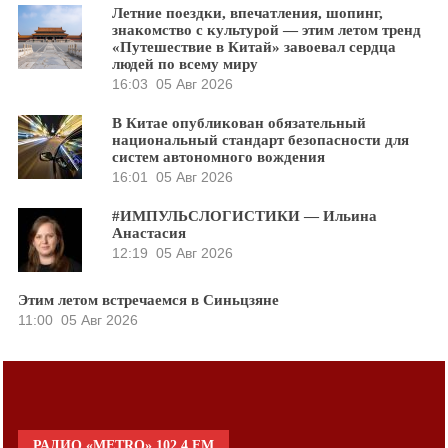
Летние поездки, впечатления, шопинг,
знакомство с культурой — этим летом тренд
«Путешествие в Китай» завоевал сердца
людей по всему миру
16:03
05 Авг 2026
В Китае опубликован обязательный
национальный стандарт безопасности для
систем автономного вождения
16:01
05 Авг 2026
#ИМПУЛЬСЛОГИСТИКИ — Ильина
Анастасия
12:19
05 Авг 2026
Этим летом встречаемся в Синьцзяне
11:00
05 Авг 2026
РАДИО «METRO» 102.4 FM