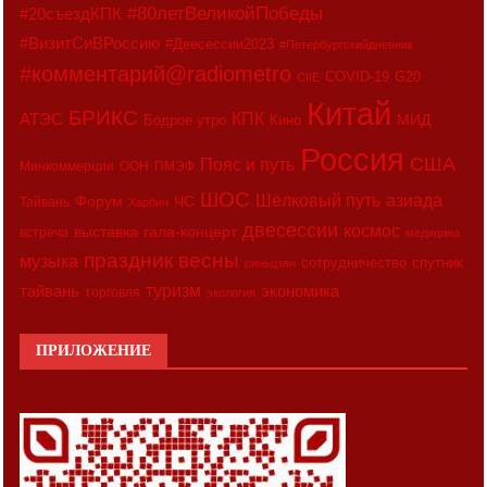
#80летВеликойПобеды
#20съездКПК
#ВизитСиВРоссию
#Двесессии2023
#Петербургскийдневник
#комментарий@radiometro
COVID-19
G20
CIIE
Китай
БРИКС
АТЭС
КПК
МИД
Бодрое утро
Кино
Россия
США
Пояс и путь
Минкоммерции
ООН
ПМЭФ
ШОС
азиада
Шёлковый путь
Форум
ЧС
Тайвань
Харбин
двесессии
космос
выставка
гала-концерт
встреча
медицина
праздник весны
музыка
сотрудничество
спутник
синьцзян
туризм
экономика
тайвань
торговля
экология
ПРИЛОЖЕНИЕ