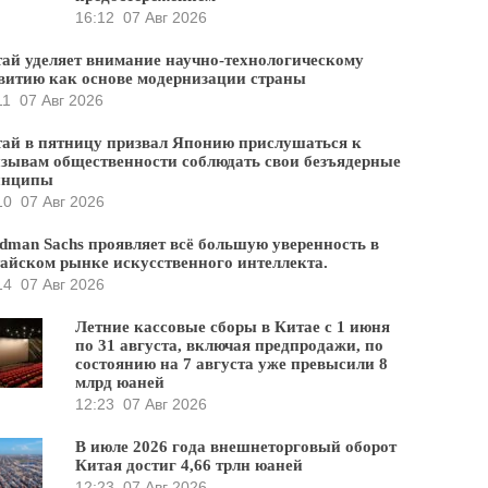
16:12
07 Авг 2026
ай уделяет внимание научно-технологическому
витию как основе модернизации страны
11
07 Авг 2026
ай в пятницу призвал Японию прислушаться к
зывам общественности соблюдать свои безъядерные
инципы
10
07 Авг 2026
dman Sachs проявляет всё большую уверенность в
айском рынке искусственного интеллекта.
14
07 Авг 2026
Летние кассовые сборы в Китае с 1 июня
по 31 августа, включая предпродажи, по
состоянию на 7 августа уже превысили 8
млрд юаней
12:23
07 Авг 2026
В июле 2026 года внешнеторговый оборот
Китая достиг 4,66 трлн юаней
12:23
07 Авг 2026