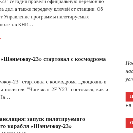
-23" сегодня провели официальную церемонию
ма дел, а также передачу ключей от станции. Об
ет Управление программы пилотируемых
 полетов КНР.…
.
«Шэньчжоу-23» стартовал с космодрома
Но
на
ус
жоу-23" стартовал с космодрома Цзюцюань в
ы-носителя "Чанчжэн-2F Y23" состоялся, как и
. На…
н
нсляция: запуск пилотируемого
О
ого корабля «Шэньчжоу-23»