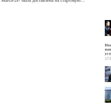
 March-2F/ была доставлена на стартовую…
Нов
нап
усл
17: