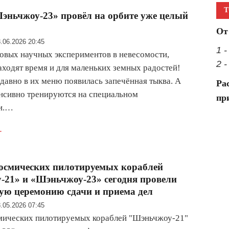
Т
ньчжоу-23» провёл на орбите уже целый
От
.06.2026 20:45
1 
вых научных экспериментов в невесомости,
2 
аходят время и для маленьких земных радостей!
давно в их меню появилась запечённая тыква. А
Ра
нсивно тренируются на специальном
пр
и.…
.
осмических пилотируемых кораблей
21» и «Шэньчжоу-23» сегодня провели
ю церемонию сдачи и приема дел
.05.2026 07:45
мических пилотируемых кораблей "Шэньчжоу-21"