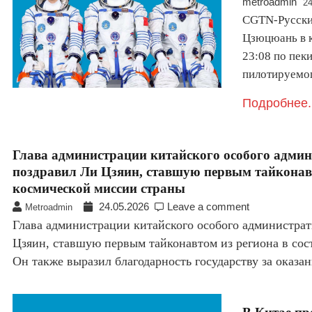
metroadmin
24
CGTN-Русски
Цзюцюань в к
23:08 по пек
пилотируемог
Подробнее.
Глава администрации китайского особого адми
поздравил Ли Цзяин, ставшую первым тайконавт
космической миссии страны
24.05.2026
Leave a comment
Metroadmin
Глава администрации китайского особого администра
Цзяин, ставшую первым тайконавтом из региона в сос
Он также выразил благодарность государству за оказ