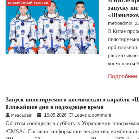
В Китае пр
РОССИЯ-КИТАЙ: ГЛАВНОЕ
запуску пи
«Шэньчжоу-
metroadmin
23
В Китае прох
пилотируемог
орбитальной 
рассказывают
космонавты 
Подробнее.
Запуск пилотируемого космического корабля «Ш
ближайшие дни в подходящее время
16.05.2026
Leave a comment
Metroadmin
Об этом сообщили в субботу в Управлении программ
/CMSA/. Согласно информации ведомства, комбинация