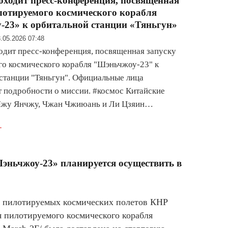
оходит пресс-конференция, посвященная
лотируемого космического корабля
23» к орбитальной станции «Тяньгун»
.05.2026 07:48
одит пресс-конференция, посвященная запуску
о космического корабля "Шэньчжоу-23" к
станции "Тяньгун". Официальные лица
 подробности о миссии. #космос Китайские
Чжу Янчжу, Чжан Чжиюань и Ли Цзяин…
.
эньчжоу-23» планируется осуществить в
ы пилотируемых космических полетов КНР
 пилотируемого космического корабля