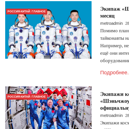
Экипаж «Шэ
РОССИЯ-КИТАЙ: ГЛАВНОЕ
месяц
metroadmin
28
Помимо плано
тайконавты н
Например, не
ещё они инте
оборудовани
Подробнее.
Экипажи к
РОССИЯ-КИТАЙ: ГЛАВНОЕ
«Шэньчжоу-
официальну
metroadmin
28
Экипажи кос