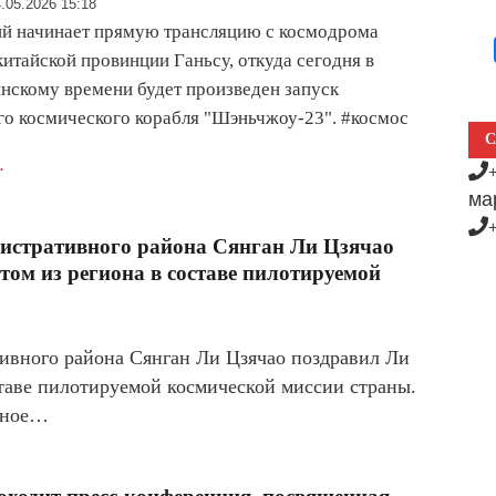
.05.2026 15:18
й начинает прямую трансляцию с космодрома
итайской провинции Ганьсу, откуда сегодня в
инскому времени будет произведен запуск
о космического корабля "Шэньчжоу-23". #космос
С
.
ма
нистративного района Сянган Ли Цзячао
ом из региона в составе пилотируемой
тивного района Сянган Ли Цзячао поздравил Ли
таве пилотируемой космической миссии страны.
анное…