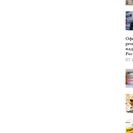
Офи
рем
над
Рос
07: