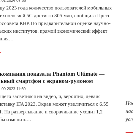
.01.2024 07:58
нцу 2023 года количество пользователей мобильных
технологией 5G достигло 805 млн, сообщила Пресс-
оссовета КНР. По предварительной оценке научно-
ьских институтов, прямой экономический эффект
вания…
.
компания показала Phantom Ultimate —
льный смартфон с экраном-рулоном
.09.2023 11:50
щего засветился на видео, и, вероятно, девайс
Но
ыставку IFA 2023. Экран может увеличиться с 6,55
на
1. На развертывание и сворачивание уходит 1,2
ус
обы изменить…
.