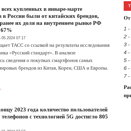
Т
всех купленных в январе-марте
 в России были от китайских брендов,
От
 ранее их доля на внутреннем рынке РФ
1 
а 67%
2 
.05.2024 07:17
3 -
щает ТАСС со ссылкой на результаты исследования
4 
анка «Русский стандарт». В анализе
5 
сь сведения о покупках смартфонов самых
ировых брендов из Китая, Кореи, США и Европы.
6 
7 
Ра
.
пр
концу 2023 года количество пользователей
телефонов с технологией 5G достигло 805