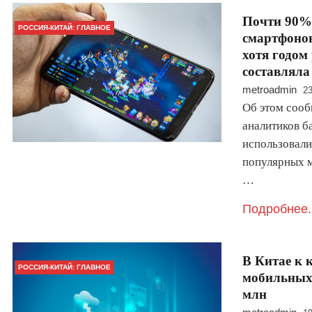
Почти 90% 
РОССИЯ-КИТАЙ: ГЛАВНОЕ
смартфонов
хотя годом
составлял
metroadmin
23
Об этом сооб
аналитиков б
использовали
популярных м
…
Подробнее.
В Китае к 
РОССИЯ-КИТАЙ: ГЛАВНОЕ
мобильных 
млн