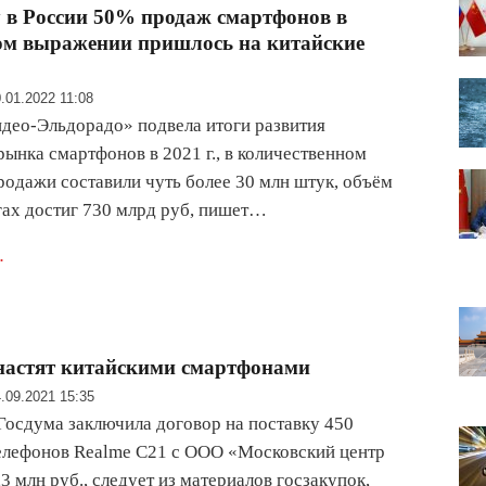
у в России 50% продаж смартфонов в
ом выражении пришлось на китайские
.01.2022 11:08
део-Эльдорадо» подвела итоги развития
рынка смартфонов в 2021 г., в количественном
одажи составили чуть более 30 млн штук, объём
гах достиг 730 млрд руб, пишет…
.
настят китайскими смартфонами
.09.2021 15:35
 Госдума заключила договор на поставку 450
елефонов Realme C21 с ООО «Московский центр
3 млн руб., следует из материалов госзакупок,