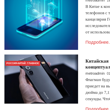
metroadmin
19
В Китае к ко
телефонов с 
канцелярия Г
исследовател
от использо
Подробнее.
Китайская 
РОССИЯ-КИТАЙ: ГЛАВНОЕ
концептуа
metroadmin
01
Флагман буду
приедет на в
дюйма до 7,1
секунды. Чт
Подробнее.