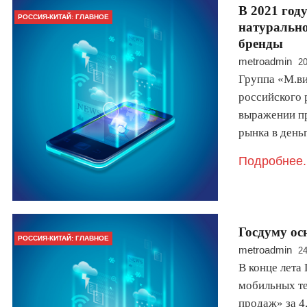
В 2021 год
РОССИЯ-КИТАЙ: ГЛАВНОЕ
натуральн
бренды
metroadmin
20
Группа «М.ви
российского 
выражении пр
рынка в день
Подробнее.
Госдуму ос
РОССИЯ-КИТАЙ: ГЛАВНОЕ
metroadmin
24
В конце лета
мобильных т
продаж» за 4,