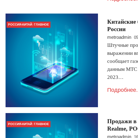
Китайские 
РОССИЯ-КИТАЙ: ГЛАВНОЕ
России
metroadmin
05
Штучные про
выражении вп
сообщает газ
данным МТС и
2023…
Подробнее.
Продажи в 
РОССИЯ-КИТАЙ: ГЛАВНОЕ
Realme, P
metroadmin
16