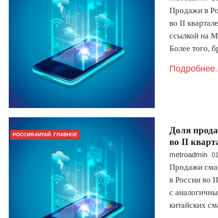
Продажи в Ро
во II кварта
ссылкой на М
Более того,
Подробнее.
Доля прода
РОССИЯ-КИТАЙ: ГЛАВНОЕ
во II квар
metroadmin
01
Продажи смар
в России во 
с аналогичны
китайских с