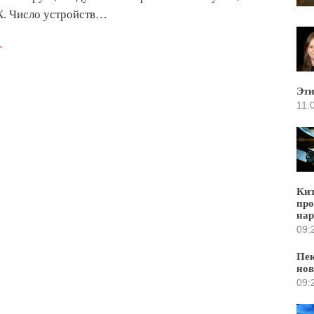
К. Число устройств…
.
Эти
11:
Кит
про
нар
09:
Пек
нов
09: