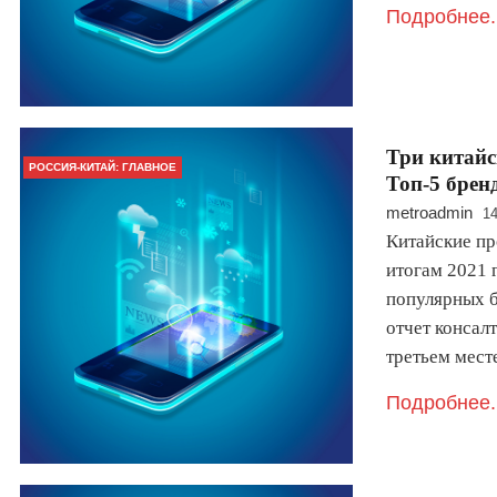
Подробнее.
Три китайс
РОССИЯ-КИТАЙ: ГЛАВНОЕ
Топ-5 брен
metroadmin
14
Китайские пр
итогам 2021 
популярных б
отчет консал
третьем мес
Подробнее.