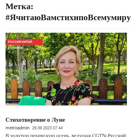
Метка:
#ЯчитаюВамстихипоВсемумиру
РОССИЯ-КИТАЙ:
ГЛАВНОЕ
Стихотворение о Луне
metroadmin
29.09.2023 07:44
В золотую пекинскую осень, ведущая CGTN-Русский