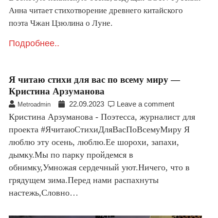
Анна читает стихотворение древнего китайского
поэта Чжан Цзюлина о Луне.
Подробнее..
Я читаю стихи для вас по всему миру —
Кристина Арзуманова
22.09.2023
Leave a comment
Metroadmin
Кристина Арзуманова - Поэтесса, журналист для
проекта #ЯчитаюСтихиДляВасПоВсемуМиру Я
люблю эту осень, люблю.Ее шорохи, запахи,
дымку.Мы по парку пройдемся в
обнимку,Умножая сердечный уют.Ничего, что в
грядущем зима.Перед нами распахнуты
настежь,Словно…