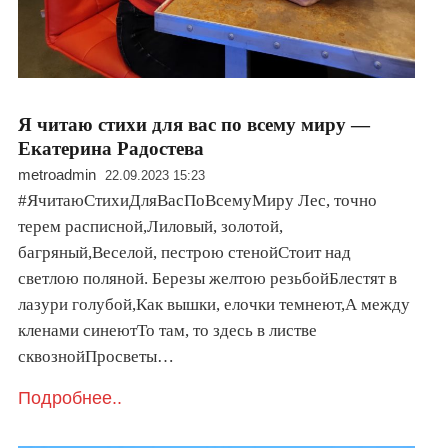
Я читаю стихи для вас по всему миру —
Екатерина Радостева
metroadmin
22.09.2023 15:23
#ЯчитаюСтихиДляВасПоВсемуМиру Лес, точно
терем расписной,Лиловый, золотой,
багряный,Веселой, пестрою стенойСтоит над
светлою поляной. Березы желтою резьбойБлестят в
лазури голубой,Как вышки, елочки темнеют,А между
кленами синеютТо там, то здесь в листве
сквознойПросветы…
Подробнее..