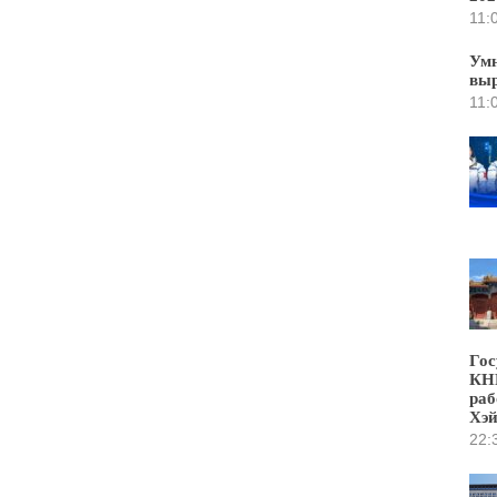
11:
Умн
выр
11:
Гос
КНР
раб
Хэ
22: