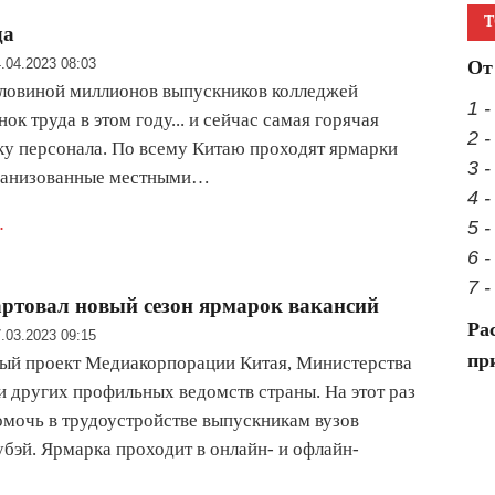
Т
да
.04.2023 08:03
От
оловиной миллионов выпускников колледжей
1 
ок труда в этом году... и сейчас самая горячая
2 
ку персонала. По всему Китаю проходят ярмарки
3 -
рганизованные местными…
4 
.
5 
6 
7 
артовал новый сезон ярмарок вакансий
Ра
.03.2023 09:15
пр
ый проект Медиакорпорации Китая, Министерства
и других профильных ведомств страны. На этот раз
омочь в трудоустройстве выпускникам вузов
бэй. Ярмарка проходит в онлайн- и офлайн-