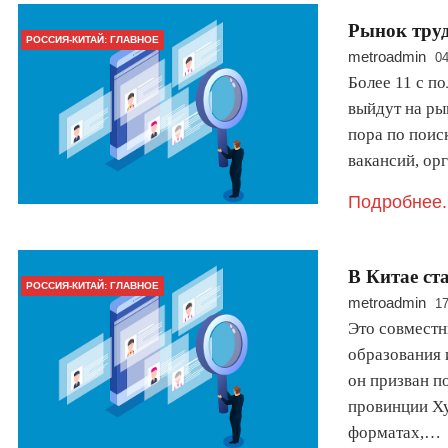
Рынок тру
РОССИЯ-КИТАЙ: ГЛАВНОЕ
metroadmin
04
Более 11 с п
выйдут на рын
пора по поис
вакансий, о
Подробнее.
В Китае ст
РОССИЯ-КИТАЙ: ГЛАВНОЕ
metroadmin
17
Это совместн
образования 
он призван п
провинции Ху
форматах,…