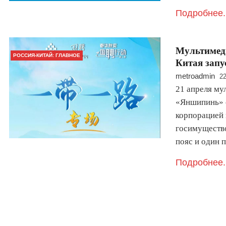
Подробнее.
Мультимед
РОССИЯ-КИТАЙ: ГЛАВНОЕ
Китая запу
metroadmin
22
21 апреля м
«Яншипинь» 
корпорацией 
госимуществ
пояс и один 
Подробнее.