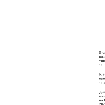
В с
пят
уп
11:
К 9
при
11:
Доб
маш
на 
202