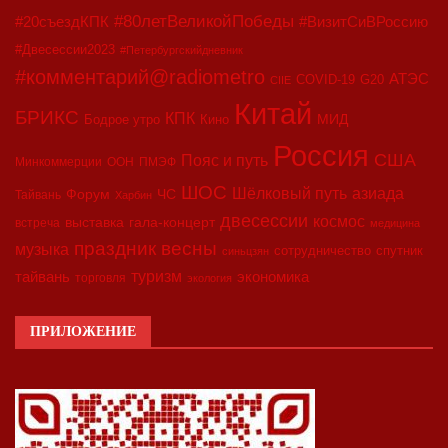
#80летВеликойПобеды
#20съездКПК
#ВизитСиВРоссию
#Двесессии2023
#Петербургскийдневник
#комментарий@radiometro
АТЭС
COVID-19
G20
CIIE
Китай
БРИКС
КПК
МИД
Бодрое утро
Кино
Россия
США
Пояс и путь
Минкоммерции
ООН
ПМЭФ
ШОС
азиада
Шёлковый путь
Форум
ЧС
Тайвань
Харбин
двесессии
космос
выставка
гала-концерт
встреча
медицина
праздник весны
музыка
сотрудничество
спутник
синьцзян
туризм
экономика
тайвань
торговля
экология
ПРИЛОЖЕНИЕ