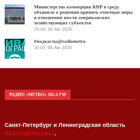
Министерство коммерции КНР в среду
объявило о решении принять ответные меры
в отношении шести американских
хозяйствующих субъектов
20:04
06 Авг 2026
#подкасты@radiometro
20:03
06 Авг 2026
РАДИО «METRO» 102.4 FM
Санкт-Петербург и Ленинградская область
RADIOMETRO.RU
.