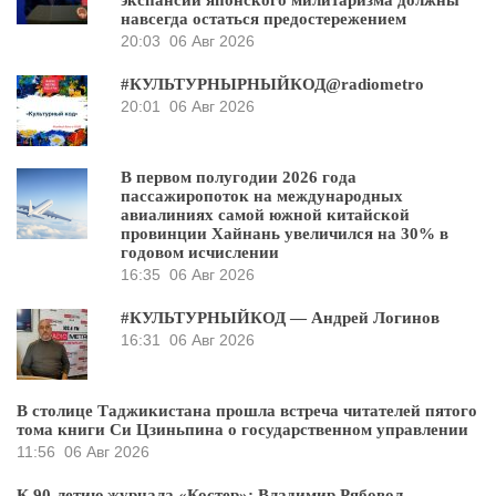
экспансии японского милитаризма должны
навсегда остаться предостережением
20:03
06 Авг 2026
#КУЛЬТУРНЫРНЫЙКОД@radiometro
20:01
06 Авг 2026
В первом полугодии 2026 года
пассажиропоток на международных
авиалиниях самой южной китайской
провинции Хайнань увеличился на 30% в
годовом исчислении
16:35
06 Авг 2026
#КУЛЬТУРНЫЙКОД — Андрей Логинов
16:31
06 Авг 2026
В столице Таджикистана прошла встреча читателей пятого
тома книги Си Цзиньпина о государственном управлении
11:56
06 Авг 2026
К 90-летию журнала «Костер»: Владимир Рябовол