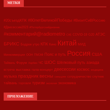
МЕТКИ
#80летВеликойПобеды
#20съездКПК
#ВизитСиВРоссию
#Двесессии2023
#Петербургскийдневник
#комментарий@radiometro
АТЭС
COVID-19
G20
CIIE
Китай
БРИКС
КПК
МИД
Бодрое утро
Кино
Россия
США
Пояс и путь
Минкоммерции
ООН
ПМЭФ
ШОС
азиада
Шёлковый путь
Форум
ЧС
Тайвань
Харбин
двесессии
космос
выставка
гала-концерт
встреча
медицина
праздник весны
музыка
сотрудничество
спутник
синьцзян
туризм
экономика
тайвань
торговля
экология
ПРИЛОЖЕНИЕ