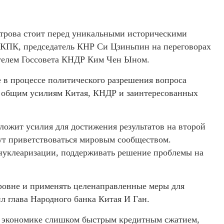
трова стоит перед уникальными историческими
 КПК, председатель КНР Си Цзиньпин на переговорах
ателем Госсовета КНДР Ким Чен Ыном.
 в процессе политического разрешения вопроса
я общим усилиям Китая, КНДР и заинтересованных
ложит усилия для достижения результатов на второй
дут приветствоваться мировым сообществом.
нуклеаризации, поддерживать решение проблемы на
уровне и применять целенаправленные меры для
л глава Народного банка Китая И Ган.
ой экономике слишком быстрым кредитным сжатием,