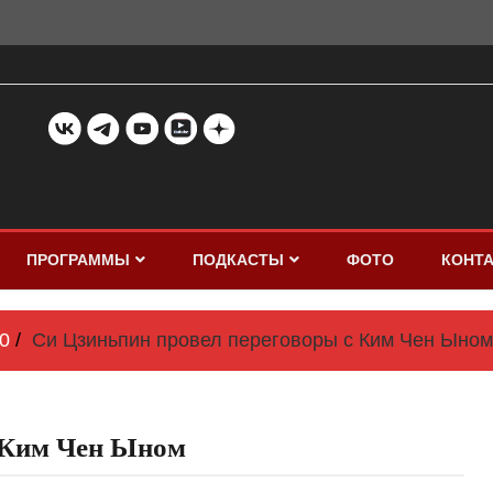
ПРОГРАММЫ
ПОДКАСТЫ
ФОТО
КОНТ
0
Си Цзиньпин провел переговоры с Ким Чен Ыном
с Ким Чен Ыном