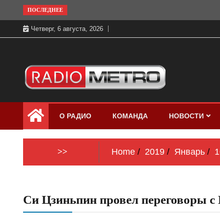
Skip
ПОСЛЕДНЕЕ
to
Четверг, 6 августа, 2026
content
Слушать онлайн и на 102.4 FM
Радио МЕТРО
бесплатно в хорошем качестве Санкт-
О РАДИО
КОМАНДА
НОВОСТИ
Петербург и Россия
>>
Home
2019
Январь
1
Си Цзиньпин провел переговоры 