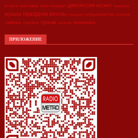
двесессии
космос
выставка
гала-концерт
встреча
медицина
праздник весны
музыка
сотрудничество
спутник
синьцзян
туризм
экономика
тайвань
торговля
экология
ПРИЛОЖЕНИЕ