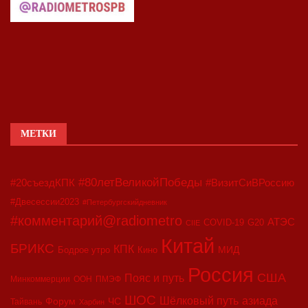
МЕТКИ
#80летВеликойПобеды
#20съездКПК
#ВизитСиВРоссию
#Двесессии2023
#Петербургскийдневник
#комментарий@radiometro
АТЭС
COVID-19
G20
CIIE
Китай
БРИКС
КПК
МИД
Бодрое утро
Кино
Россия
США
Пояс и путь
Минкоммерции
ООН
ПМЭФ
ШОС
азиада
Шёлковый путь
Форум
ЧС
Тайвань
Харбин